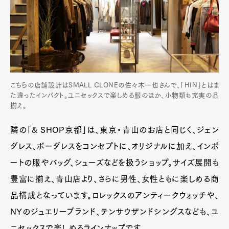
Product
Culture
Lifestyle
Pen Membership
Magazine
Official Columnist
About
こちらの店舗設計はSMALL CLONEの佐々木一也さんで、「HIN」とはま
Contact
た違ったインパクト。ユニセックスで楽しめる服のほか、小物類も充実の品
揃え。
隣の「& SHOP京都」は、東京・青山のお店と同じく、ジェン
Pen Meet
ダレス、ボーダレスをコンセプトに、オリジナルに加え、インポ
Pen international
Pen tw
ートの服やバッグ、シューズなどを扱うショップ。サイズ展開も
豊富に揃え、青山店より、さらに男性、女性ともに楽しめる商
品構成となっています。ロレックスのアンティークウォッチや、
NYのジュエリーブランド、テンサウザンドシングスなども、ユ
ニセックスで楽しめるラインナップです。