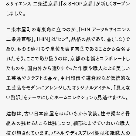
&サイエンス 二条通京都」「& SHOP京都」が新しくオープン
しました。
二条木屋町の南東角に立つのが、「HIN アーツ&サイエンス
二条通京都」。「HIN」は“ヒン”。品格の品であり、品（しな）で
あり、ものの値打ちや単位を表す言葉であることから命名さ
れたそう。ここで取り扱うのは、京都の老舗とコラボレートし
たものや、国内外から選りすぐった作家や職人による美しい
工芸品やクラフトの品々。甲州印伝や鎌倉彫など伝統的な
工芸品をモダンにアレンジしたオリジナルアイテム、「見えな
い贅沢」をテーマにしたホームコレクションも見逃せません。
建物は、古い日本家屋をほぼいちから改装。柱や梁など骨
組みの残せるところは残しつつ、細部にまでていねいな職人
技が施されています。パネルやディスプレイ棚は和紙職人の