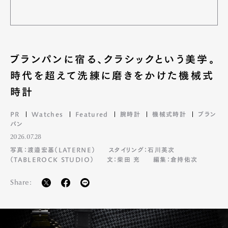
ブランパンに宿る、クラシックという美学。
時代を超えて洗練に磨きをかけた機械式
時計
PR
Watches
Featured
腕時計
機械式時計
ブラン
パン
2026.07.28
写真：渡邉宏基（LATERNE）
スタイリング：石川英次
（TABLEROCK STUDIO）
文：柴田 充
編集：倉持佑次
Share: