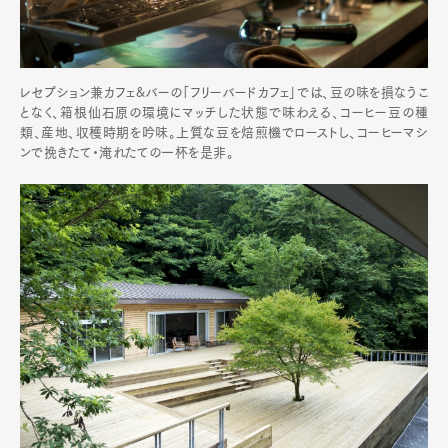
レセプション兼カフェ&バーの「フリーバードカフェ」では、豆の味を損なうこ
となく、箱根仙石原の環境にマッチした状態で味わえる、コーヒー豆の種
類、産地、収穫時期を吟味。上質な豆を焙煎機でローストし、コーヒーマシ
ンで挽きたて・淹れたての一杯を是非。