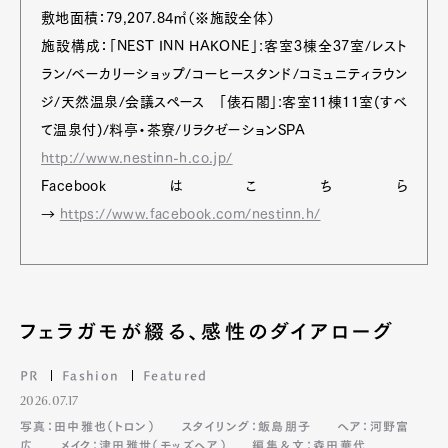
敷地面積：79,207.84㎡（※施設全体）
施設構成：「NEST INN HAKONE」:客室3棟全37室/レスト
ラン/ベーカリーショップ/コーヒースタンド/コミュニティラウン
ジ/天然温泉/会議スペース 「俵石閣」:客室11棟11室(すべ
て温泉付)/料亭・茶寮/リラクゼーションSPA
http://www.nestinn-h.co.jp/
Facebookはこちら
→
https://www.facebook.com/nestinn.h/
フェラガモが綴る、感性のダイアローグ
PR
Fashion
Featured
2026.07.17
写真：田中雅也（トロン）
スタイリング：飯島朋子
ヘア：河野富
広
メイク：津田雅世（モッズヘア）
編集＆文：森田華代