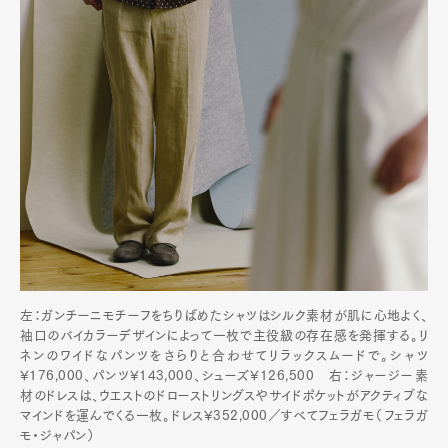
左：ガンチーニモチーフをちりばめたシャツはシルク素材が肌に心地よく、
袖口のバイカラーデザインによって一枚で主役級の存在感を発揮する。リ
ネンのワイドなパンツをさらりと合わせてリラックスムードで。シャツ
¥176,000、パンツ¥143,000、シューズ¥126,500 右：ジャージー素
材のドレスは、ウエストのドローストリングスやサイドポケットがアクティブな
マインドを運んでくる一枚。ドレス¥352,000／すべてフェラガモ（フェラガ
モ・ジャパン）