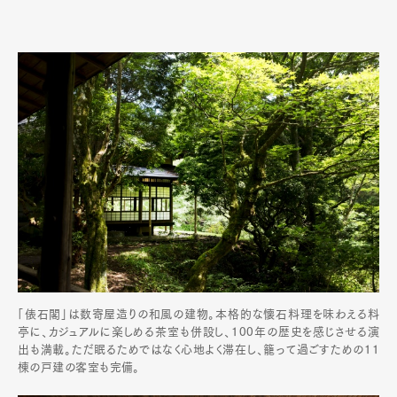
「俵石閣」は数寄屋造りの和風の建物。本格的な懐石料理を味わえる料
亭に、カジュアルに楽しめる茶室も併設し、100年の歴史を感じさせる演
出も満載。ただ眠るためではなく心地よく滞在し、籠って過ごすための11
棟の戸建の客室も完備。