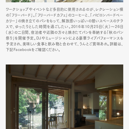
ワークショップやイベントなど多目的に使用されるのが、レクレーション棟
の「フリーバード」。「フリーバードカフェ」のコーヒーと、「バビロンバードベー
カリー」の焼き立てのパンをもって、解放感いっぱいの憩いスペースのテラ
スで、ゆったりとした時間を過ごしたい。2016年10月25日（火）～26日
（水）の二日間、宿泊者や近隣の方々と焼きたてパンを奉納する「秋のパン
祭り」を開催予定。DJやミュージシャンによる豪華ライブパフォーマンスも
予定され、美味しい食事と飲み物と合わせて、うんとご賞味あれ。詳細は、
下記Facebookをご確認ください。