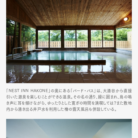
「NEST INN HAKONE」の奥にある「バード・バス」は、大湧谷から直接
引いた源泉を楽しむことができる温泉。その名の通り、緑に囲まれ、鳥の鳴
き声に耳を傾けながら、ゆったりとした寛ぎの時間を満喫しては？また敷地
内から湧き出る井戸水を利用した檜の露天風呂も併設している。