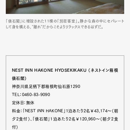
Art&Design
Watch
Fashion
「俵石閣」に増設された11棟の「別荘客室」。静かな森の中にセパレート
Gourmet
Cars
して身を構える、"離れ"だからこそよりリラックスできるはずだ。
Product
Culture
Lifestyle
Pen Membership
Magazine
NEST INN HAKONE HYOSEKIKAKU （ネストイン箱根
Official Columnist
About
俵石閣）
Contact
神奈川県足柄下郡箱根町仙石原1290
TEL：0460-83-9090
定休日：無休
Pen Meet
料金：「NEST INN HAKONE」1泊あたり2名￥43,174～（朝
夕2食付）、「俵石閣」1泊あたり2名￥120,960～（朝夕2食
Pen international
Pen tw
付）