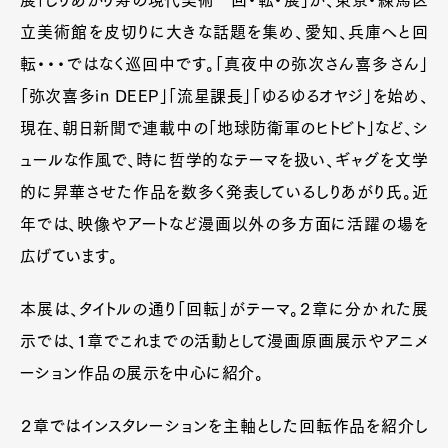
展「しりあがり寿の現代美術 回・転・展」が、東京・練馬区
立美術館を皮切りに大きな話題を集め、愛知、兵庫へと回
転・・・ではなく巡回中です。「真夜中の弥次さん喜多さん」
「弥次喜多in DEEP」「流星課長」「ゆるゆるオヤジ」を始め、
現在、朝日新聞で連載中の「地球防衛軍のヒトビト」など、シ
ュールな作風で、時に哲学的なテーマを扱い、ギャグを文学
的に昇華させた作品を数多く発表しているしりあがり氏。近
年では、映像やアートなど漫画以外の多方面に活躍の場を
広げています。
本展は、タイトルの通り「回転」がテーマ。２章に分かれた展
示では、１章でこれまでの活動として漫画原画展示やアニメ
ーション作品の展示を中心に紹介。
２章ではインスタレーションを主軸とした回転作品を紹介し