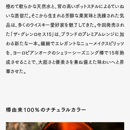
極めて軟らかな天然水と、背の高いポットスチルによるていね
いな蒸留だ。そこから生まれる芳醇な果実味と洗練された気
品は、多くのウイスキー愛好家を魅了してきた。今回発売され
Art&Design
Watch
Fashion
た「ザ・グレンロセス15」は、ブランドのプレミアムレンジに加
Gourmet
Cars
わる新たな一本。繊細でエレガントなニューメイクスピリッツ
Product
Culture
Lifestyle
を、ヨーロピアンオークのシェリーシーズニング樽で15年熟
成させることで、大胆さと優美さを兼ね備えた味わいへと昇
華させた。
Pen Membership
Magazine
Official Columnist
About
Contact
樽由来100％のナチュラルカラー
Pen Meet
Pen international
Pen tw