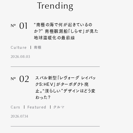
Trending
01
“南極の海で何が起きているの
Nº
か?” 南極観測船「しらせ」が見た
地球温暖化の最前線
Culture
南極
2026.08.03
02
スバル新型「レヴォーグ レイバッ
Nº
クS:HEV」がターボダクト廃
止。“漢らしい”デザインはどう変
わった?
Cars
Featured
クルマ
2026.07.14