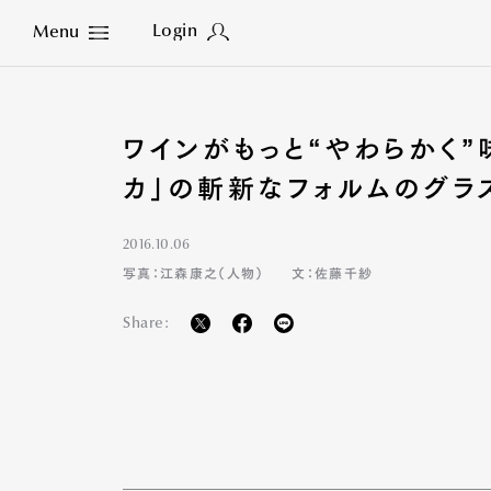
Login
Menu
Close
ワインがもっと“やわらかく”
カ」の斬新なフォルムのグラ
2016.10.06
写真：江森康之（人物）
文：佐藤千紗
Share: