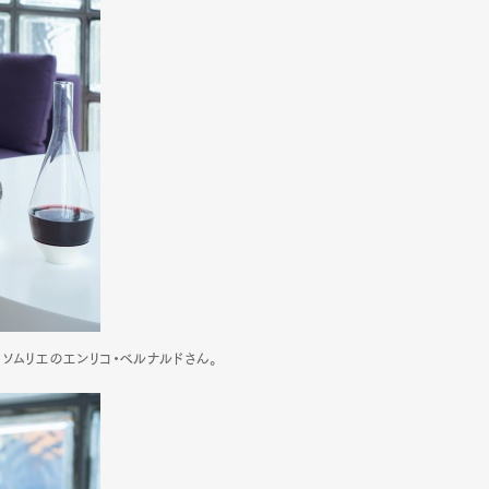
mbership
Magazine
Official Columnist
About
et
Pen international
Pen tw
ソムリエのエンリコ・ベルナルドさん。