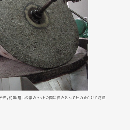
mbership
Magazine
Official Columnist
About
et
Pen international
Pen tw
粉砕。約65層もの藁のマットの間に挟み込んで圧力をかけて濾過