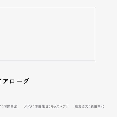
イアローグ
ア：河野富広
メイク：津田雅世（モッズヘア）
編集＆文：森田華代