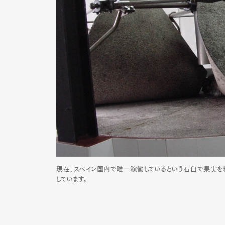
Pen Me
Pen Me
現在、スペイン国内で唯一稼働しているという石臼で果実を
しています。