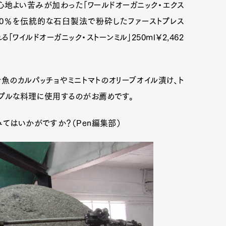
心地よい苦みが加わった「ワールドオーガニック・エクス
ナ種100％を伝統的な石臼製法で粉砕したファーストプレス
ワイルドオーガニック・ストーンミル」250ml￥2,462
魚のカルパッチョやミニトマトのオリーブオイル漬け、ト
ンプルな料理に使用するのがお薦めです。
みてはいかがですか？（Pen編集部）
Art&Design
Watch
Fashion
ourmet
Cars
Product
Culture
Lifestyle