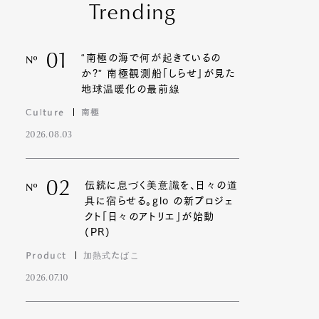
Trending
01
“南極の海で何が起きているの
Nº
か?” 南極観測船「しらせ」が見た
地球温暖化の最前線
Culture
南極
2026.08.03
02
伝統に息づく美意識を、日々の道
Nº
具に宿らせる。glo の新プロジェ
クト「日々のアトリエ」が始動
(PR)
Product
加熱式たばこ
2026.07.10