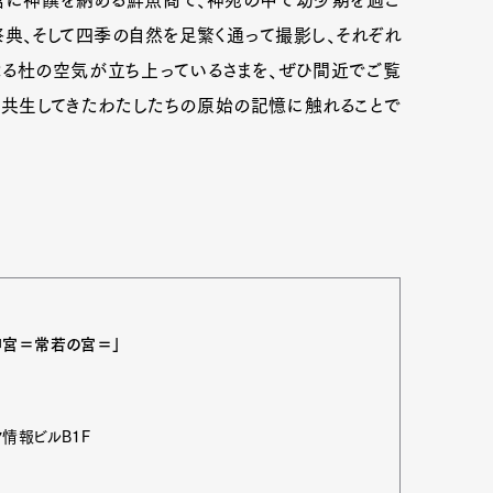
宮に神饌を納める鮮魚商で、神苑の中で幼少期を過ご
典、そして四季の自然を足繁く通って撮影し、それぞれ
る杜の空気が立ち上っているさまを、ぜひ間近でご覧
と共生してきたわたしたちの原始の記憶に触れることで
神宮＝常若の宮＝」
Art&Design
Watch
Fashion
ourmet
Cars
Product
Culture
情報ビルB1F
Lifestyle