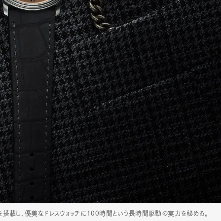
トを搭載し、優美なドレスウォッチに100時間という長時間駆動の実力を秘める。