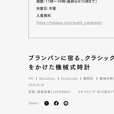
開館：11時～19時（最終日は15時まで）
休館日：木曜
入場無料
Pen Me
https://fotopus.com/event_campaign/
Pen Me
ブランパンに宿る、クラシッ
をかけた機械式時計
PR
Watches
Featured
腕時計
機械式時
2026.07.28
写真：渡邉宏基（LATERNE）
スタイリング：石川英次（TA
Share: