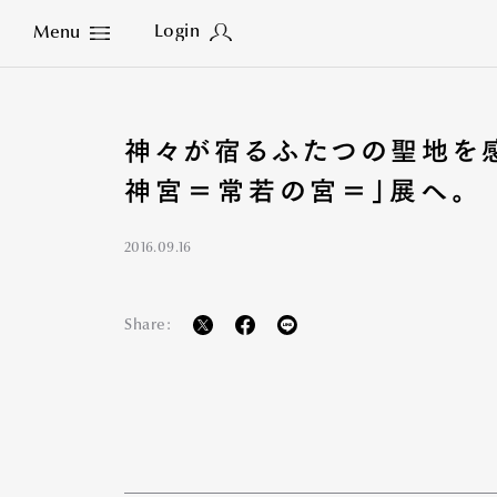
Login
Menu
Close
神々が宿るふたつの聖地を
神宮＝常若の宮＝」展へ。
2016.09.16
Share: