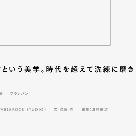
mbership
Magazine
Official Columnist
About
et
Pen international
Pen tw
クという美学。時代を超えて洗練に磨き
計
ブランパン
BLEROCK STUDIO）
文：柴田 充
編集：倉持佑次