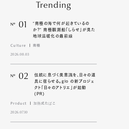
Trending
01
“南極の海で何が起きているの
Nº
か?” 南極観測船「しらせ」が見た
地球温暖化の最前線
Culture
南極
2026.08.03
02
伝統に息づく美意識を、日々の道
Nº
具に宿らせる。glo の新プロジェ
クト「日々のアトリエ」が始動
(PR)
Product
加熱式たばこ
2026.07.10