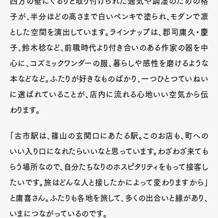
四方の壁にぐるりと取り付けられた通気や調湿のための格
子が、半分ほどの高さまで白いペンキで塗られ、モダンで凛
とした空間を演出しています。ラインナップは、郡司庸久・慶
子、鈴木稔など、前職時代より付き合いのある作家の器を中
心に、コズミックワンダーの服、暮らしや感性を磨けるような
本などなど。ふたりが好きなものばかり、一つひとつていねい
に選ばれていることが、店内に流れる心地いい空気から伝
わります。
「古市駅は、篠山の玄関口にあたる駅。このお店も、町への
いい入り口になれたらいいなと思っています。わざわざ来ても
らう場所なので、自分たちなりのホスピタリティをもって接客し
たいです。旅はどんな人と接したかによって変わりますから」
と庸喜さん。ふたりも各地を旅して、多くの出合いと縁があり、
いまにつながっているのです。