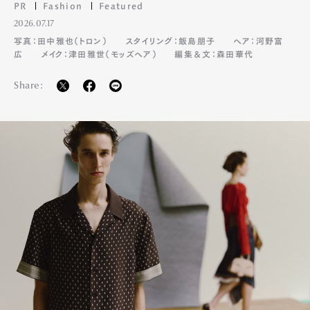
PR
Fashion
Featured
2026.07.17
Pen Membership
Magazine
写真：田中雅也（トロン）
スタイリング：飯島朋子
ヘア：河野富
Official Columnist
About
広
メイク：津田雅世（モッズヘア）
編集＆文：森田華代
Contact
Share:
Pen Meet
Pen international
Pen tw