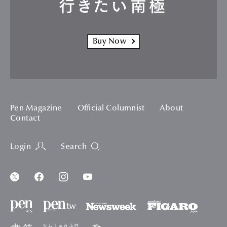
行きたい南極
Buy Now
Pen Magazine
Official Columnist
About
Contact
Login
Search