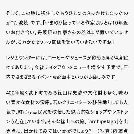
そして、この地に移住したもうひとつのきっかけとなったの
が“丹波焼”です。「いま取り扱っている作家さんとは10年近
いお付き合い。丹波焼の作家さんの器はまだ置いていませ
んが、これからそういう関係を築いていきたいですね」
レジカウンターには、コーヒーやジュースが飲める席が4席設
けてあります。今後テイクアウトメニューも増やす予定で、店
内でさまざまなイベントも企画中というから楽しみです。
400年続く城下町である篠山は史跡や文化財も多く、味わ
い豊かな食材の宝庫。若いクリエイターの移住地としても人
気で、町には古民家を改装した魅力的なショップやレストラ
ンも点在しています。そんな篠山への旅、「archipelago」を出
発点に、出かけてみてはいかがでしょう？ （写真：内藤貞