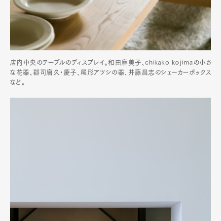
店内中央のテーブルのディスプレイ。和田麻美子、chikako kojimaの小さ
な花器、郡司庸久・慶子、尾形アツシの器、井藤昌志のシェーカーボックス
など。