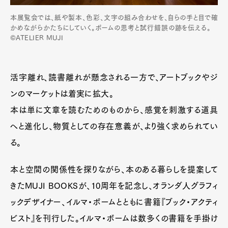
Contact
本展覧会では、紙や製本、色彩、文字の組み合わせを、自らの手と目で確
かめながらかたちにしていく。ボームの思考と試行錯誤の跡を伝える。
©ATELIER MUJI
Pen Meet
Pen international
Pen tw
活字離れ、読書離れが懸念される一方で、アートブックやジ
ンのマーケットは着実に拡大。
本は単に文章を読むためのものから、感覚を刺激する道具
へと進化し、物質としての存在意義が、より強く求められてい
る。
本と空間の関係性を探りながら、本のある暮らしを提案して
きたMUJI BOOKSが、10周年を記念し、オランダ人グラフィ
ックデザイナー、イルマ・ボームとともに書籍『ブック・アクティ
ビスト』を刊行した。イルマ・ボームは数多くの書籍を手掛け