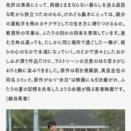
免許は清高にとって、両親とままならない暮らしを送る退屈
な町から旅立つためのもの。けれども轟木にとっては、親分
の運転手を務めるヤクザとしての生き方に縛りつけるもの。
教習所の卒業は、ふたりの別れの到来を意味しています。進
む方角は違っても、たしかに同じ場所で過ごした一瞬が、彼
らの心のなかで永遠になっていく。のどかで淡々としたおか
しみが漂う作品だけに、ラストシーンの交差のほろ苦さがじ
わりと胸に染みてきました。原作は若き漫画家、真造圭伍の
同名コミック。原作がもつ“余白”は映画にも引き継がれ、ふ
たりの夏の記憶を共有したような余韻が残る青春映画です。
（細谷美香）