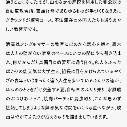
通うことになったのが、山のなかの廃校を利用した非公認の
自動車教習所。家族経営であらゆるものが手づくりなうえに
グラウンドが練習コース、不法滞在の外国人たちも通うあや
しい教習所です。
清高はシングルマザーの教官にほのかな恋心を抱き、轟木
は人との壁がない清高のペースにいつの間にやら引き込ま
れ、何だかんだと真面目に教習所に通う日々。恋人をふった
ばかりの能天気な大学生と、組長に目をかけられているやく
ざの青年というまったく違う人生を歩いているふたりの道が、
ほんのひとときだけ交差する夏。自転車のふたり乗り、水風船
のぶつけあいっこ、焼肉パーティに昆虫取り、こんな思わず
嫉妬してしまうような無邪気な時間をいくつも並べながら、映
画はやがてふたりが抱えるものを描き出していきます。