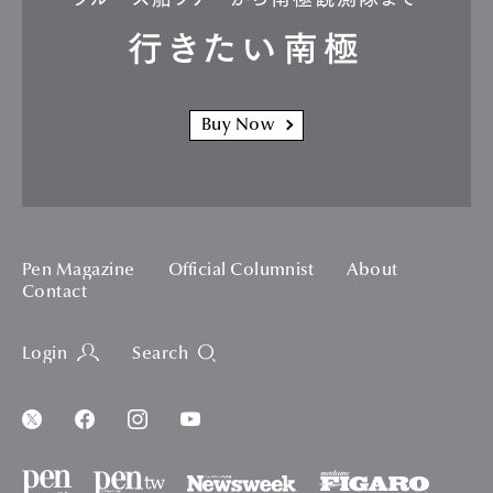
行きたい南極
Buy Now
Pen Magazine
Official Columnist
About
Contact
Login
Search