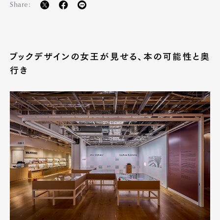
Share:
ブックデザインの女王が見せる、本の可能性と奥
行き
Art&Design
Watch
Fashion
Gourmet
Cars
Product
Culture
Lifestyle
Pen Membership
Magazine
Official Columnist
About