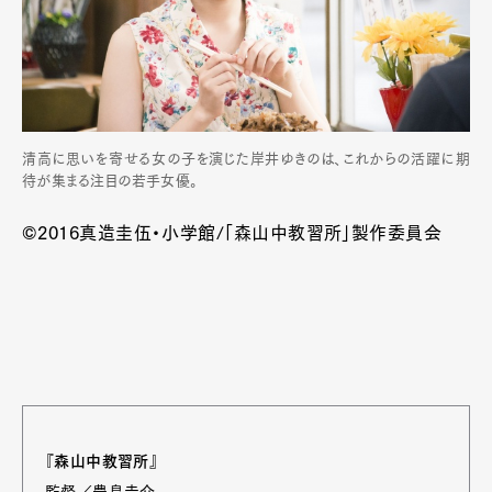
清高に思いを寄せる女の子を演じた岸井ゆきのは、これからの活躍に期
待が集まる注目の若手女優。
©2016真造圭伍・小学館/「森山中教習所」製作委員会
『森山中教習所』
監督／豊島圭介