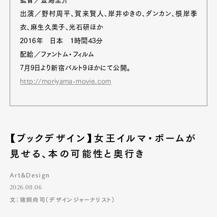
出演／野村周平、賀来賢人、岸井ゆきの、ダンカン、根岸季
衣、麻生久美子、光石研ほか
2016年 日本 １時間43分
配給／ファントム・フィルム
7月9日より新宿バルト9ほかにて公開。
http://moriyama-movie.com
【ブックデザイン】女王イルマ・ボームが
見せる、本の可能性と奥行き
Art&Design
2026.08.06
文：猪飼尚司（デザインジャーナリスト）