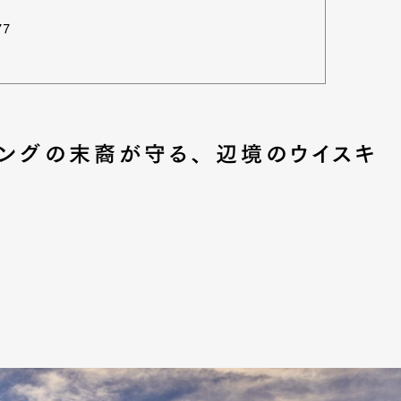
77
mbership
Magazine
Official Columnist
About
キングの末裔が守る、 辺境のウイスキ
et
Pen international
Pen tw