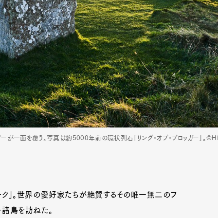
一面を覆う。写真は約5000年前の環状列石「リング・オブ・ブロッガー」。©HIG
パーク」。世界の愛好家たちが絶賛するその唯一無二のフ
ー諸島を訪ねた。