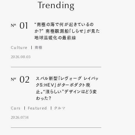
Trending
01
“南極の海で何が起きているの
Nº
か?” 南極観測船「しらせ」が見た
地球温暖化の最前線
Culture
南極
2026.08.03
02
スバル新型「レヴォーグ レイバッ
Nº
クS:HEV」がターボダクト廃
止。“漢らしい”デザインはどう変
わった?
Cars
Featured
クルマ
2026.07.14