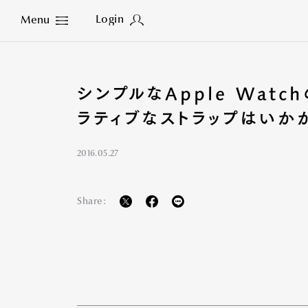
Login
Menu
Close
シンプルなApple Watc
ラティブなストラップはいか
2016.05.27
Share: