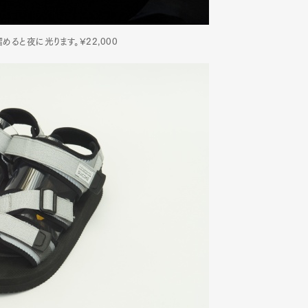
溜めると夜に光ります。¥22,000
Art&Design
Watch
Fashion
ourmet
Cars
Product
Culture
Lifestyle