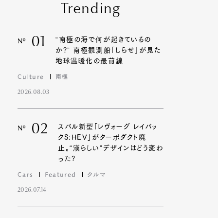
Trending
01
“南極の海で何が起きているの
Nº
か?” 南極観測船「しらせ」が見た
地球温暖化の最前線
Culture
南極
2026.08.03
02
スバル新型「レヴォーグ レイバッ
Nº
クS:HEV」がターボダクト廃
止。“漢らしい”デザインはどう変わ
った?
Cars
Featured
クルマ
2026.07.14