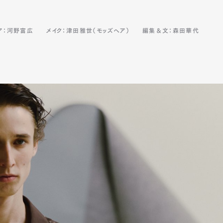
ア：河野富広
メイク：津田雅世（モッズヘア）
編集＆文：森田華代