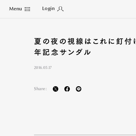
Login
Menu
Close
夏の夜の視線はこれに釘付け
年記念サンダル
2016.05.17
Share: