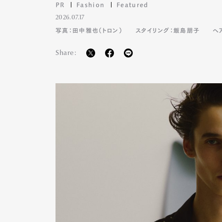
PR
Fashion
Featured
2026.07.17
写真：田中雅也（トロン）
スタイリング：飯島朋子
ヘ
Share: