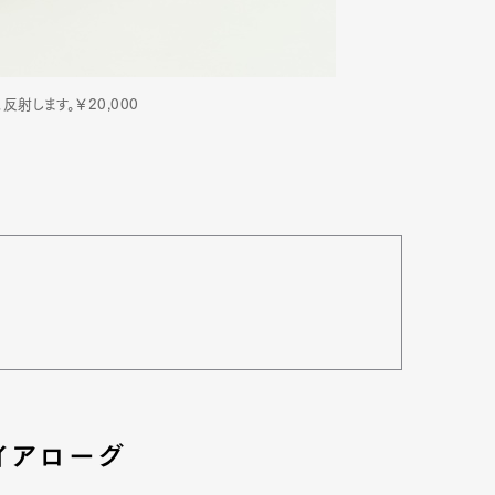
mbership
Magazine
Official Columnist
About
と反射します。￥20,000
et
Pen international
Pen tw
イアローグ