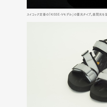
スイコック定番の「KISSE-Vモデル」の蓄光タイプ。昼間光を
G