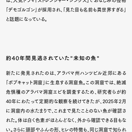
は、人気ドラマ『ストレンジャー・シングス』でおなじみの怪物
Contact
「デモゴルゴン」が採用され、「見た目も名前も異世界すぎる」
と話題になっている。
Pen Meet
Pen international
Pen tw
約40年間見逃されていた"未知の魚"
新たに発見されたのは、アラバマ州ハンツビル近郊にある
「ボブキャット洞窟」に生息する洞窟魚。この洞窟では、絶滅
危惧種のアラバマ洞窟エビを調査するため、研究者らが約
40年にわたって定期的な観察を続けてきたが、2025年2月
に洞窟内の水たまりで、これまで見たことのない魚が確認さ
れた。体は白く色素がほとんどなく、外から確認できる目もな
い。さらに頭部やふんの形、ヒレの特徴も、同じ洞窟で知られ