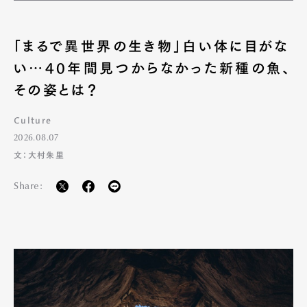
「まるで異世界の生き物」白い体に目がな
い…40年間見つからなかった新種の魚、
その姿とは？
Culture
2026.08.07
文：大村朱里
Share: