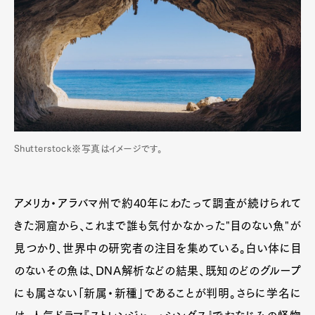
Shutterstock※写真はイメージです。
Art&Design
Watch
Fashion
Gourmet
Cars
アメリカ・アラバマ州で約40年にわたって調査が続けられて
きた洞窟から、これまで誰も気付かなかった"目のない魚"が
Product
Culture
Lifestyle
見つかり、世界中の研究者の注目を集めている。白い体に目
のないその魚は、DNA解析などの結果、既知のどのグループ
にも属さない「新属・新種」であることが判明。さらに学名に
Pen Membership
Magazine
Official Columnist
About