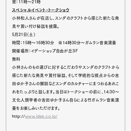
営：11時～21時
スペシャルイベント・トークショウ
小林和人さんが在店し、スンダのクラフトから感じた新たな発
見や買い付け秘話を披露。
5月21日（土）
時間：15時～16時30分 ※14時30分～ガムラン音楽演奏
開催場所：イデーショップ自由が丘３F
無料
小林さんのもの選びに対するこだわりやスンダのクラフトから
感じた新たな発見や買付秘話、そして学術的な視点からの吉
田ゆか子さんの解説などスンダのカルチャーにまつわるあれこ
れをたっぷりと話します。当日はトークショーの前に、14:30～
文化人類学者の吉田ゆか子さん自らによる竹ガムラン音楽演
奏をお楽しみいただけます。
http://
www.idee.co.jp/