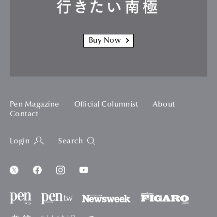
行きたい南極
Buy Now
Pen Magazine
Official Columnist
About
Contact
Login
Search