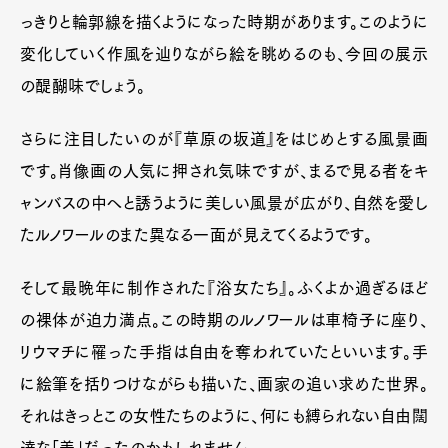
っきりと輪郭線を描くようになった時期があります。このように
変化していく作風を辿りながら絵を眺めるのも、今回の展示
の醍醐味でしょう。
さらに注目したいのが『草原の坂道』をはじめとする風景画
です。肖像画の人気に押され気味ですが、まるで見る者をキ
ャンバスの中へと誘うように美しい風景が広がり、自然を愛し
たルノワールのまた異なる一面が見えてくるようです。
そして最晩年に制作された『浴女たち』。ふくよか過ぎるほど
の裸体が迫力満点。この時期のルノワールは車椅子に座り、
リウマチに罹った手指は自由を奪われていたといいます。手
に絵筆を括りつけながらも描いた、画家の追い求めた世界。
それはきっとこの女性たちのように、何にも縛られない自由闊
達な「美」だったのかもしれません。