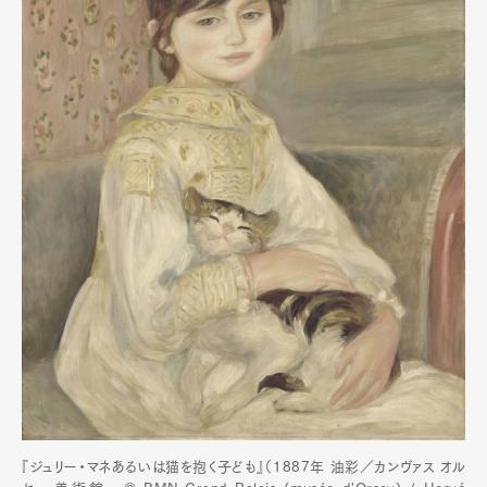
『ジュリー・マネあるいは猫を抱く子ども』（1887年 油彩／カンヴァス オル