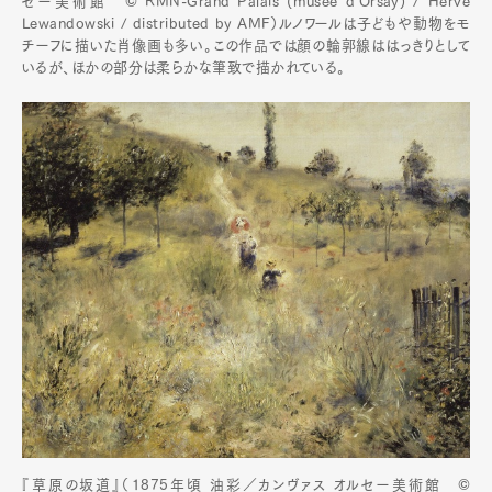
セー美術館 © RMN-Grand Palais (musée d'Orsay) / Hervé
Lewandowski / distributed by AMF）ルノワールは子どもや動物をモ
チーフに描いた肖像画も多い。この作品では顔の輪郭線ははっきりとして
いるが、ほかの部分は柔らかな筆致で描かれている。
『草原の坂道』（1875年頃 油彩／カンヴァス オルセー美術館 ©