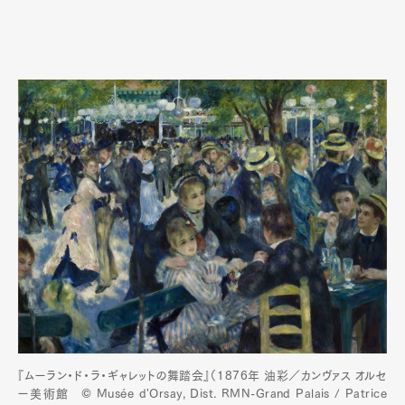
『ムーラン・ド・ラ・ギャレットの舞踏会』（1876年 油彩／カンヴァス オルセ
ー美術館 © Musée d'Orsay, Dist. RMN-Grand Palais / Patrice