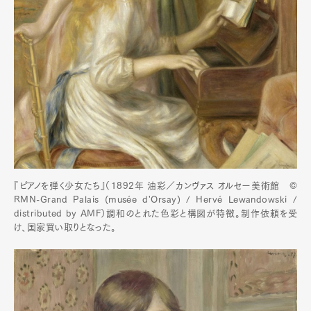
『ピアノを弾く少女たち』（1892年 油彩／カンヴァス オルセー美術館 ©
RMN-Grand Palais (musée d'Orsay) / Hervé Lewandowski /
distributed by AMF）調和のとれた色彩と構図が特徴。制作依頼を受
け、国家買い取りとなった。