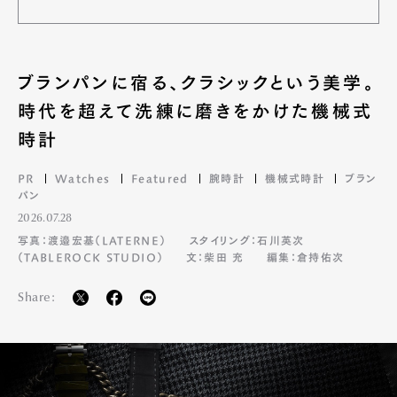
ブランパンに宿る、クラシックという美学。
時代を超えて洗練に磨きをかけた機械式
時計
PR
Watches
Featured
腕時計
機械式時計
ブラン
パン
2026.07.28
写真：渡邉宏基（LATERNE）
スタイリング：石川英次
（TABLEROCK STUDIO）
文：柴田 充
編集：倉持佑次
Share: