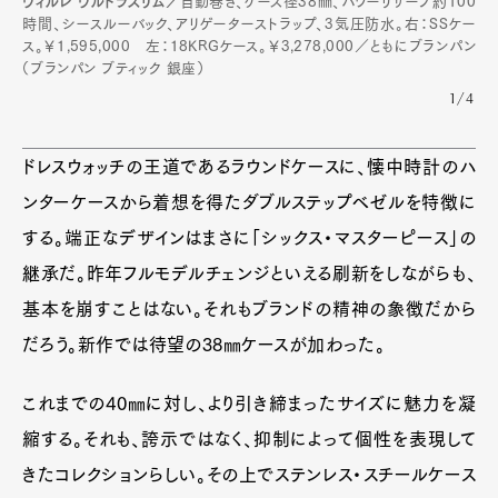
ヴィルレ ウルトラスリム／
自動巻き、ケース径38㎜、パワーリザーブ約100
時間、シースルーバック、アリゲーターストラップ、3気圧防水。右：SSケー
ス。￥1,595,000 左：18KRGケース。￥3,278,000／ともにブランパン
（ブランパン ブティック 銀座）
1/4
ドレスウォッチの王道であるラウンドケースに、懐中時計のハ
ンターケースから着想を得たダブルステップベゼルを特徴に
する。端正なデザインはまさに「シックス・マスターピース」の
継承だ。昨年フルモデルチェンジといえる刷新をしながらも、
基本を崩すことはない。それもブランドの精神の象徴だから
だろう。新作では待望の38㎜ケースが加わった。
これまでの40㎜に対し、より引き締まったサイズに魅力を凝
縮する。それも、誇示ではなく、抑制によって個性を表現して
きたコレクションらしい。その上でステンレス・スチールケース