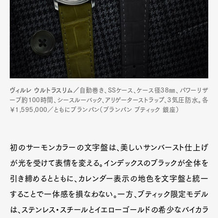
ヴィルレ ウルトラスリム／
自動巻き、SSケース、ケース径38㎜、パワーリザ
ーブ約100時間、シースルーバック、アリゲーターストラップ、3気圧防水。各
￥1,595,000／ともにブランパン（ブランパン ブティック 銀座）
初のサーモンカラーの文字盤は、美しいサンバースト仕上げ
が光を受けて表情を変える。インデックスのブラックが全体を
引き締めるとともに、カレンダー表示の地色を文字盤と統一
することで一体感を損なわない。一方、ブティック限定モデル
は、ステンレス・スチールとイエローゴールドの希少なバイカラ