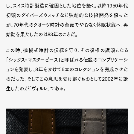
し、スイス時計製造に確固とした地位を築く。以降1950年代
初頭のダイバーズウォッチなど独創的な技術開発を誇った
が、70年代のクオーツ時計の台頭でやむなく休眠状態へ。再
始動を果たしたのは83年のことだ。
Art&Design
Watch
Fashion
この時、機械式時計の伝統を守り、その復権の旗頭となる
Gourmet
Cars
「シックス・マスターピース」と呼ばれる伝説のコンプリケーシ
Product
Culture
Lifestyle
ョンを発表し、8年をかけて6本のコレクションを完成させた
のだった。そしてこの意思を受け継ぐものとして2002年に誕
生したのが「ヴィルレ」である。
Pen Membership
Magazine
Official Columnist
About
Contact