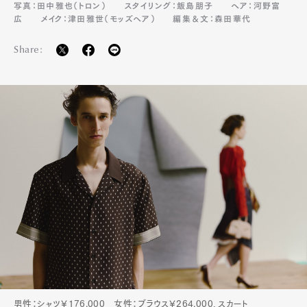
写真：田中雅也（トロン）
スタイリング：飯島朋子
ヘア：河野富
広
メイク：津田雅世（モッズヘア）
編集＆文：森田華代
Share:
男性：シャツ￥176,000 女性：ブラウス￥264,000、スカート