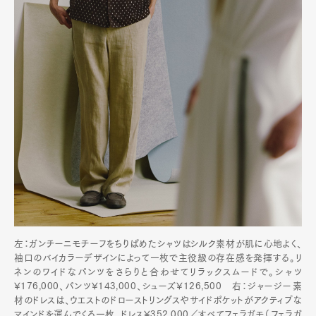
左：ガンチーニモチーフをちりばめたシャツはシルク素材が肌に心地よく、
袖口のバイカラーデザインによって一枚で主役級の存在感を発揮する。リ
ネンのワイドなパンツをさらりと合わせてリラックスムードで。シャツ
¥176,000、パンツ¥143,000、シューズ¥126,500 右：ジャージー素
材のドレスは、ウエストのドローストリングスやサイドポケットがアクティブな
マインドを運んでくる一枚。ドレス¥352,000／すべてフェラガモ（フェラガ