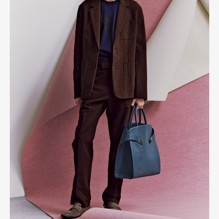
Art&Design
Watch
Fashion
Gourmet
Cars
Product
Culture
Lifestyle
Pen Membership
Magazine
Official Columnist
About
Contact
Pen Meet
Pen international
Pen tw