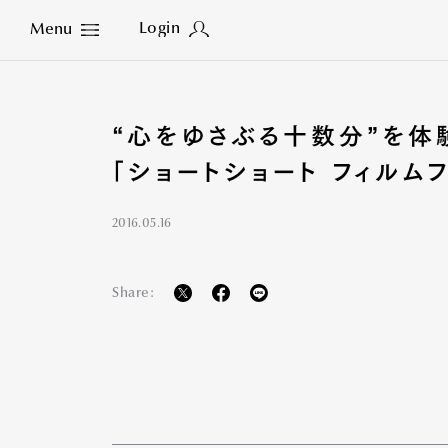
Login
Menu
Close
“心をゆさぶる十数分”を体
「ショートショート フィルム
2016.05.16
Share: