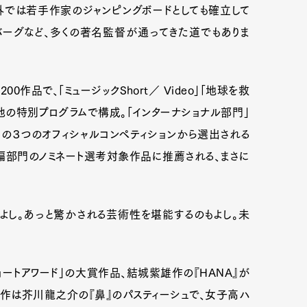
外では若手作家のジャンピングボードとしても確立して
バーグなど、多くの著名監督が通ってきた道でもありま
作品で、「ミュージックShort／ Video」「地球を救
の他の特別プログラムで構成。「インターナショナル部門」
」の３つのオフィシャルコンペティションから選出される
編部門のノミネート選考対象作品に推薦される、まさに
し。あっと驚かされる芸術性を堪能するのもよし。未
Art&Design
Watch
Fashion
ourmet
Cars
Product
Culture
ートアワード」の大賞作品、結城紫雄作の『HANA』が
本作は芥川龍之介の『鼻』のパスティーシュで、女子高ハ
Lifestyle