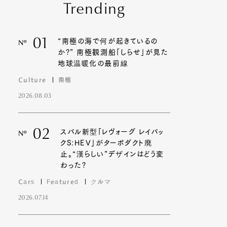
Trending
01
“南極の海で何が起きているの
Nº
か?” 南極観測船「しらせ」が見た
地球温暖化の最前線
Culture
南極
2026.08.03
02
スバル新型「レヴォーグ レイバッ
Nº
クS:HEV」がターボダクト廃
止。“漢らしい”デザインはどう変
わった?
Cars
Featured
クルマ
2026.07.14