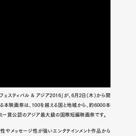
ェスティバル & アジア2016」が、6月2日（木）から開
本映画祭は、100を越える国と地域から、約6000本
ミー賞公認のアジア最大級の国際短編映画祭です。
性やメッセージ性が強いエンタテインメント作品から