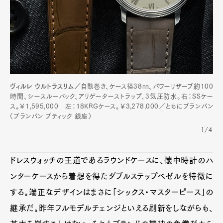
ヴィルレ ウルトラスリム／
自動巻き、ケース径38㎜、パワーリザーブ約100
時間、シースルーバック、アリゲーターストラップ、3気圧防水。右：SSケー
ス。￥1,595,000 左：18KRGケース。￥3,278,000／ともにブランパン
（ブランパン ブティック 銀座）
1/4
ドレスウォッチの王道であるラウンドケースに、懐中時計のハ
ンターケースから着想を得たダブルステップベゼルを特徴に
する。端正なデザインはまさに「シックス・マスターピース」の
継承だ。昨年フルモデルチェンジといえる刷新をしながらも、