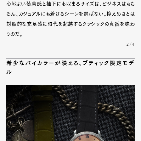
心地よい装着感と袖下にも収まるサイズは、ビジネスはもち
Product
Culture
Lifestyle
ろん、カジュアルにも着けるシーンを選ばない。控えめさとは
対照的な充足感に時代を超越するクラシックの真髄を味わ
うのだ。
Pen Membership
Magazine
2/4
Official Columnist
About
Contact
希少なバイカラーが映える、ブティック限定モデ
ル
Pen Meet
Pen international
Pen tw