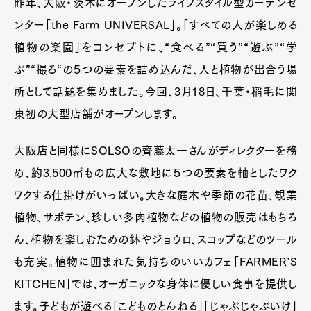
昨年、大阪・茨木にオープンしたライフスタイル型ガーデンセ
ンター「the Farm UNIVERSAL」。「すべての人が楽しめる
植物の楽園」をコンセプトに、“食べる”“買う”“遊ぶ”“学
ぶ”“撮る“の５つの要素を詰め込んだ、人と植物が出合う場
所として話題を集めました。今回、3月18日、千葉・稲毛に関
東初の大型店舗がオープンします。
大阪店と同様にSOLSOの齊藤太一さんがディレクターを務
め、約3,500㎡もの広大な敷地に５つの要素を軸としたワク
ワクする仕掛けがいっぱい。大きな庭木や季節の花苗、観葉
植物、サボテン、珍しい多肉植物などの植物の販売はもちろ
ん、植物を楽しむための鉢やジョウロ、スコップなどのツール
も充実。植物に囲まれた気持ちのいいカフェ「FARMER’S
KITCHEN」では、オーガニックな身体に優しい食事を提供し
ます。子どもが遊べる「こどものとんねる」「じゃぶじゃぶいけ」