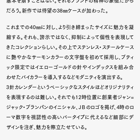
基本を崩すことはない。それもブランドの精神の象徴だから
だろう。新作では待望の38㎜ケースが加わった。
これまでの40㎜に対し、より引き締まったサイズに魅力を凝
縮する。それも、誇示ではなく、抑制によって個性を表現して
きたコレクションらしい。その上でステンレス・スチールケース
に艶やかなサーモンカラーの文字盤を初めて採用し、ブティ
ック限定ではイエローゴールドの針やインデックスを組み合
わせたバイカラーを導入するなどモダニティを演出する。
3針カレンダーというベーシックなスタイルほどオリジナリティ
を表現するのは難しい。それでも12時位置に創業者ジャン=
ジャック・ブランパンのイニシャル、ＪＢのロゴを掲げ、4時のロ
ーマ数字を視認性の高いバータイプに代えるなど細部にデ
ザインを注ぎ、魅力を際立たせている。
Art&Design
Watch
Fashion
Gourmet
Cars