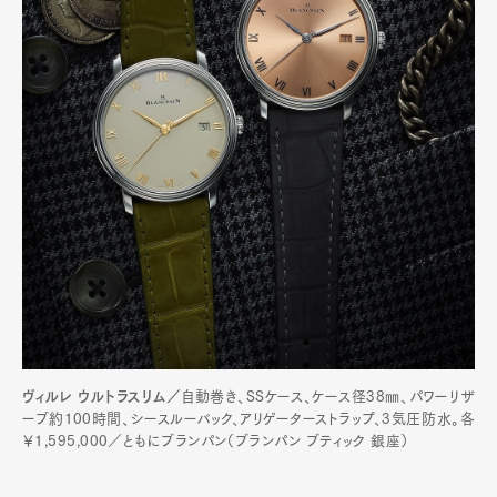
ヴィルレ ウルトラスリム／
自動巻き、SSケース、ケース径38㎜、パワーリザ
ーブ約100時間、シースルーバック、アリゲーターストラップ、3気圧防水。各
￥1,595,000／ともにブランパン（ブランパン ブティック 銀座）