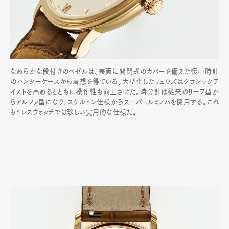
なめらかな段付きのベゼルは、表面に開閉式のカバーを備えた懐中時計
のハンターケースから着想を得ている。大型化したリュウズはクラシックテ
イストを高めるとともに操作性も向上させた。時分針は従来のリーフ型か
らアルファ型になり､スケルトン仕様からスーパールミノバを採用する｡これ
もドレスウォッチでは珍しい実用的な仕様だ｡