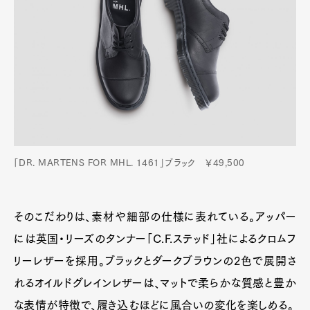
Art&Design
Watch
Fashion
Gourmet
Cars
Product
Culture
Lifestyle
Pen Membership
Magazine
Official Columnist
About
Contact
「DR. MARTENS FOR MHL. 1461」ブラック ￥49,500
Pen Meet
そのこだわりは、素材や細部の仕様に表れている。アッパー
Pen international
Pen tw
には英国・リーズのタンナー「C.F.ステッド」社によるクロムフ
リーレザーを採用。ブラックとダークブラウンの2色で展開さ
れるオイルドグレインレザーは、マットで柔らかな質感と豊か
な表情が特徴で、履き込むほどに風合いの変化を楽しめる。