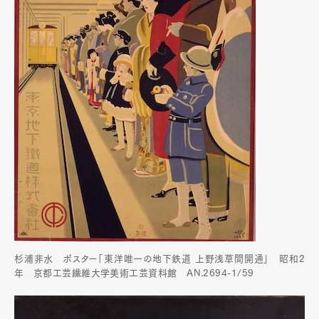
Art&Design
Watch
Fashion
Gourmet
Cars
Product
Culture
Lifestyle
杉浦非水 ポスター「東洋唯一の地下鉄道 上野浅草間開通」 昭和2
年 京都工芸繊維大学美術工芸資料館 AN.2694-1/59
Pen Membership
Magazine
Official Columnist
About