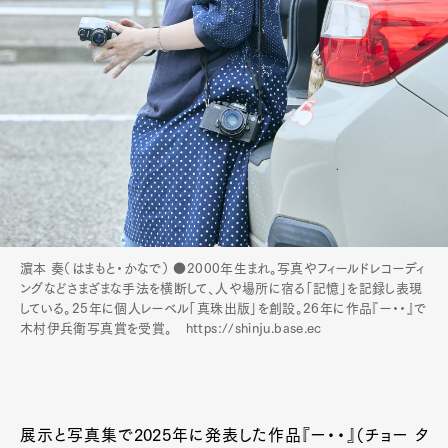
濵本 奏（はまもと・かなで） ●2000年生まれ。写真やフィールドレコーディ
ングなどさまざまな手法を横断して、人や場所に宿る「記憶」を記録し表現
している。25年に個人レーベル「真珠出版」を創設。26年に作品『ー・・』で
木村伊兵衛写真賞を受賞。 https://shinju.base.ec
展示と写真集で2025年に発表した作品『ー・・』（チョー タ