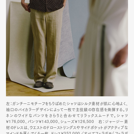
左：ガンチーニモチーフをちりばめたシャツはシルク素材が肌に心地よく、
袖口のバイカラーデザインによって一枚で主役級の存在感を発揮する。リ
ネンのワイドなパンツをさらりと合わせてリラックスムードで。シャツ
¥176,000、パンツ¥143,000、シューズ¥126,500 右：ジャージー素
材のドレスは、ウエストのドローストリングスやサイドポケットがアクティブな
マインドを運んでくる一枚。ドレス¥352,000／すべてフェラガモ（フェラガ