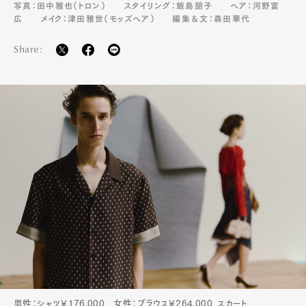
写真：田中雅也（トロン）
スタイリング：飯島朋子
ヘア：河野富
広
メイク：津田雅世（モッズヘア）
編集＆文：森田華代
Share:
男性：シャツ￥176,000 女性：ブラウス￥264,000、スカート