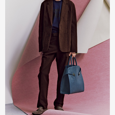
Pen Membership
Magazine
Official Columnist
About
Contact
Pen Meet
Pen international
Pen tw