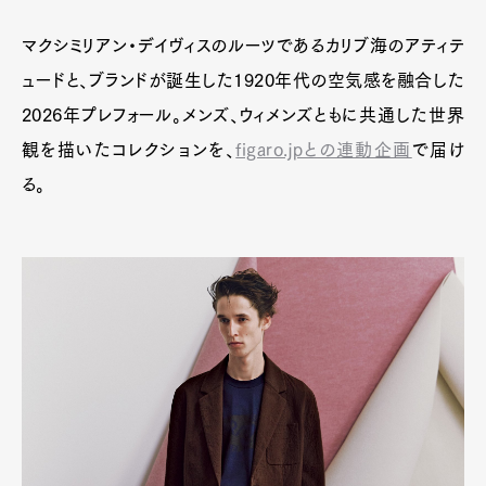
Art&Design
Watch
Fashion
マクシミリアン・デイヴィスのルーツであるカリブ海のアティテ
Gourmet
Cars
ュードと、ブランドが誕生した1920年代の空気感を融合した
Product
Culture
Lifestyle
2026年プレフォール。メンズ、ウィメンズともに共通した世界
観を描いたコレクションを、
figaro.jpとの連動企画
で届け
る。
Pen Membership
Magazine
Official Columnist
About
Contact
Pen Meet
Pen international
Pen tw