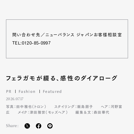
問い合わせ先／ニューバランス ジャパンお客様相談室
TEL:0120-85-0997
フェラガモが綴る、感性のダイアローグ
PR
Fashion
Featured
2026.07.17
写真：田中雅也（トロン）
スタイリング：飯島朋子
ヘア：河野富
広
メイク：津田雅世（モッズヘア）
編集＆文：森田華代
Share: