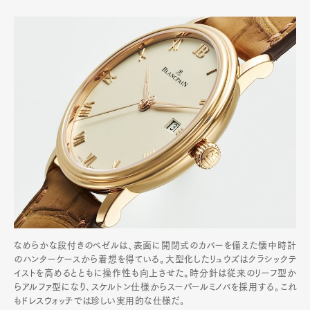
なめらかな段付きのベゼルは、表面に開閉式のカバーを備えた懐中時計
のハンターケースから着想を得ている。大型化したリュウズはクラシックテ
イストを高めるとともに操作性も向上させた。時分針は従来のリーフ型か
らアルファ型になり､スケルトン仕様からスーパールミノバを採用する｡これ
もドレスウォッチでは珍しい実用的な仕様だ｡