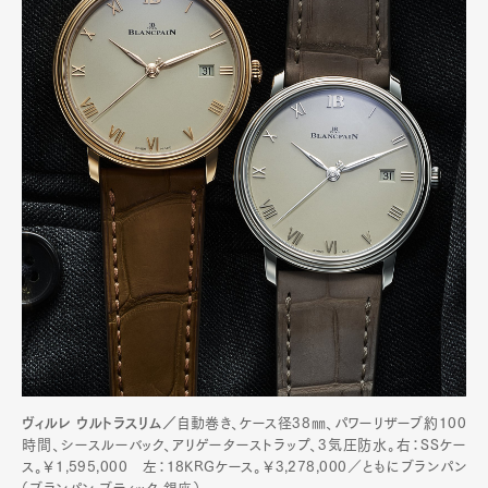
ヴィルレ ウルトラスリム／
自動巻き、ケース径38㎜、パワーリザーブ約100
時間、シースルーバック、アリゲーターストラップ、3気圧防水。右：SSケー
ス。￥1,595,000 左：18KRGケース。￥3,278,000／ともにブランパン