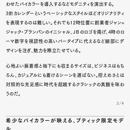
わせたバイカラーを導入するなどモダニティを演出する。
3針カレンダーというベーシックなスタイルほどオリジナリティ
Pen Membership
Magazine
を表現するのは難しい。それでも12時位置に創業者ジャン=
Official Columnist
About
Contact
ジャック・ブランパンのイニシャル、ＪＢのロゴを掲げ、4時のロ
ーマ数字を視認性の高いバータイプに代えるなど細部にデ
ザインを注ぎ、魅力を際立たせている。
Pen Meet
心地よい装着感と袖下にも収まるサイズは、ビジネスはもち
Pen international
Pen tw
ろん、カジュアルにも着けるシーンを選ばない。控えめさとは
対照的な充足感に時代を超越するクラシックの真髄を味わ
うのだ。
2/4
希少なバイカラーが映える、ブティック限定モデ
ル