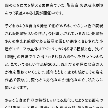
園のわきに居を構える古民家でいま、陶芸家 矢尾板克則さ
んの「浮遊スル冬」展が開催中です。
子どものような自由な発想で形がねられ、やさしい色で表現
される矢尾板さんの作品。今回展示されているのは、矢尾板
さんの生まれ故郷である新潟の厳しい寒さにさらされた小
屋がモチーフの立体オブジェや、ぬくもりある模様と色、そして
「剥離」の技法で生み出される独特の風合いを放つうつわな
ど、見ていて楽しい作品約200点。風化する小屋に農家の人
が色を重ねていくことで、経年とともに変わり続けるその姿を
作品で表現し、変化とは劣化なのか進化なのか、私たちに
問いかけます。
さらに自身の作品の特徴ともいえる風化したような表面をつ
くる「剥離」の工程も、展示中に映像で公開。塗り重ねられた