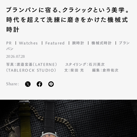
ブランパンに宿る、クラシックという美学。
時代を超えて洗練に磨きをかけた機械式
時計
PR
Watches
Featured
腕時計
機械式時計
ブラン
パン
2026.07.28
写真：渡邉宏基（LATERNE）
スタイリング：石川英次
（TABLEROCK STUDIO）
文：柴田 充
編集：倉持佑次
Share: