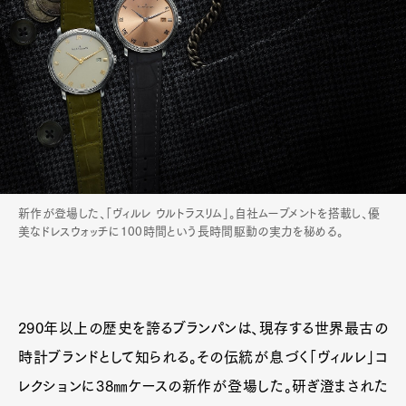
新作が登場した、「ヴィルレ ウルトラスリム」。自社ムーブメントを搭載し、優
美なドレスウォッチに100時間という長時間駆動の実力を秘める。
290年以上の歴史を誇るブランパンは、現存する世界最古の
時計ブランドとして知られる。その伝統が息づく「ヴィルレ」コ
レクションに38㎜ケースの新作が登場した。研ぎ澄まされた