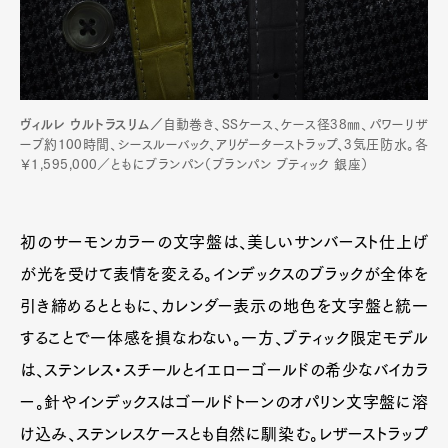
ヴィルレ ウルトラスリム／
自動巻き、SSケース、ケース径38㎜、パワーリザ
ーブ約100時間、シースルーバック、アリゲーターストラップ、3気圧防水。各
￥1,595,000／ともにブランパン（ブランパン ブティック 銀座）
初のサーモンカラーの文字盤は、美しいサンバースト仕上げ
が光を受けて表情を変える。インデックスのブラックが全体を
引き締めるとともに、カレンダー表示の地色を文字盤と統一
することで一体感を損なわない。一方、ブティック限定モデル
は、ステンレス・スチールとイエローゴールドの希少なバイカラ
ー。針やインデックスはゴールドトーンのオパリン文字盤に溶
け込み、ステンレスケースとも自然に馴染む。レザーストラップ