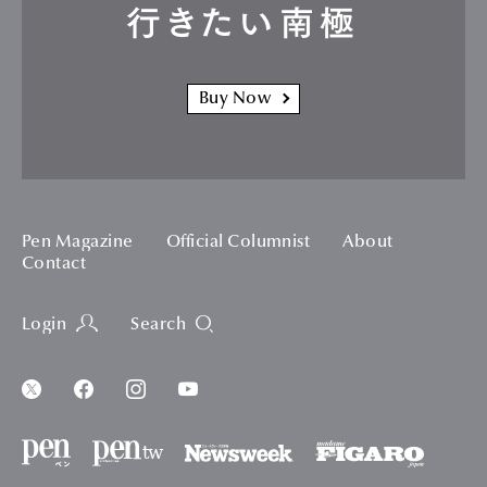
行きたい南極
Buy Now
Pen Magazine
Official Columnist
About
Contact
Login
Search