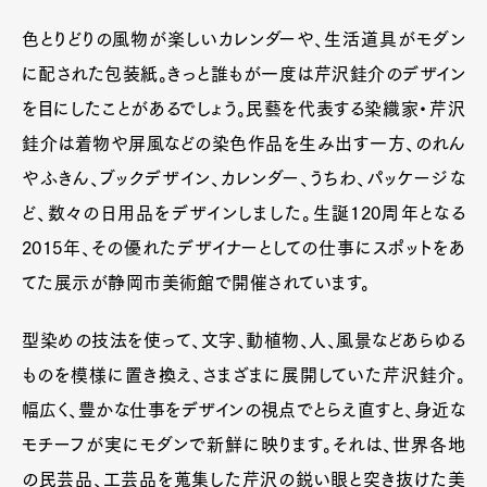
色とりどりの風物が楽しいカレンダーや、生活道具がモダン
に配された包装紙。きっと誰もが一度は芹沢銈介のデザイン
を目にしたことがあるでしょう。民藝を代表する染織家・芹沢
銈介は着物や屏風などの染色作品を生み出す一方、のれん
やふきん、ブックデザイン、カレンダー、うちわ、パッケージな
ど、数々の日用品をデザインしました。生誕120周年となる
2015年、その優れたデザイナーとしての仕事にスポットをあ
てた展示が静岡市美術館で開催されています。
型染めの技法を使って、文字、動植物、人、風景などあらゆる
ものを模様に置き換え、さまざまに展開していた芹沢銈介。
幅広く、豊かな仕事をデザインの視点でとらえ直すと、身近な
モチーフが実にモダンで新鮮に映ります。それは、世界各地
の民芸品、工芸品を蒐集した芹沢の鋭い眼と突き抜けた美