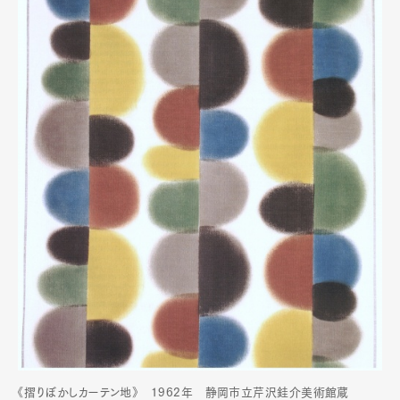
《摺りぼかしカーテン地》 1962年 静岡市立芹沢銈介美術館蔵