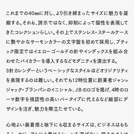
Pen Meet
これまでの40㎜に対し、より引き締まったサイズに魅力を凝
縮する。それも、誇示ではなく、抑制によって個性を表現して
Pen international
Pen tw
きたコレクションらしい。その上でステンレス・スチールケース
に艶やかなサーモンカラーの文字盤を初めて採用し、ブティ
ック限定ではイエローゴールドの針やインデックスを組み合
わせたバイカラーを導入するなどモダニティを演出する。
3針カレンダーというベーシックなスタイルほどオリジナリティ
を表現するのは難しい。それでも12時位置に創業者ジャン=
ジャック・ブランパンのイニシャル、ＪＢのロゴを掲げ、4時のロ
ーマ数字を視認性の高いバータイプに代えるなど細部にデ
ザインを注ぎ、魅力を際立たせている。
心地よい装着感と袖下にも収まるサイズは、ビジネスはもち