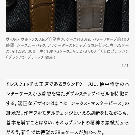
ヴィルレ ウルトラスリム／
自動巻き、ケース径38㎜、パワーリザーブ約100
時間、シースルーバック、アリゲーターストラップ、3気圧防水。右：SSケー
ス。￥1,595,000 左：18KRGケース。￥3,278,000／ともにブランパン
Art&Design
Watch
Fashion
（ブランパン ブティック 銀座）
Gourmet
Cars
1/4
Product
Culture
Lifestyle
ドレスウォッチの王道であるラウンドケースに、懐中時計のハ
ンターケースから着想を得たダブルステップベゼルを特徴に
する。端正なデザインはまさに「シックス・マスターピース」の
Pen Membership
Magazine
Official Columnist
About
継承だ。昨年フルモデルチェンジといえる刷新をしながらも、
Contact
基本を崩すことはない。それもブランドの精神の象徴だから
だろう。新作では待望の38㎜ケースが加わった。