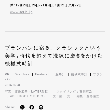
休：12月24日、26日～1月4日、1月12日、2月22日
www.seribi.jp
ブランパンに宿る、クラシックという
美学。時代を超えて洗練に磨きをかけた
機械式時計
PR
Watches
Featured
腕時計
機械式時計
ブラン
パン
2026.07.28
写真：渡邉宏基（LATERNE）
スタイリング：石川英次
（TABLEROCK STUDIO）
文：柴田 充
編集：倉持佑次
Share: