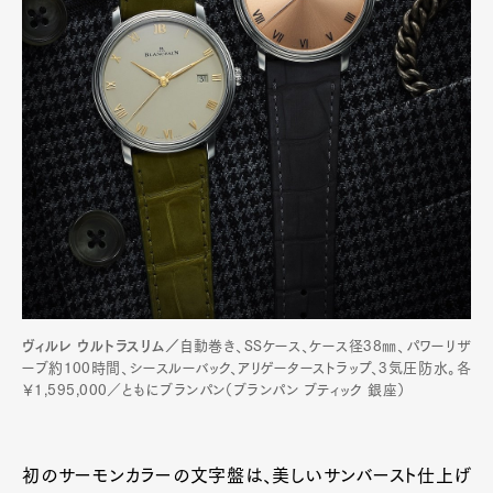
ヴィルレ ウルトラスリム／
自動巻き、SSケース、ケース径38㎜、パワーリザ
ーブ約100時間、シースルーバック、アリゲーターストラップ、3気圧防水。各
￥1,595,000／ともにブランパン（ブランパン ブティック 銀座）
初のサーモンカラーの文字盤は、美しいサンバースト仕上げ