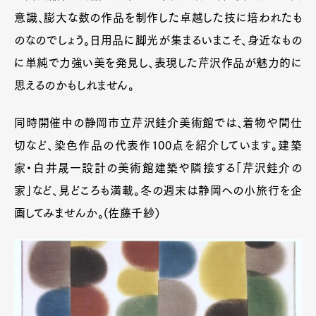
意識、膨大な数の作品を制作した卓越した技に培われたも
のなのでしょう。日用品に脚光が集まるいまこそ、身近なもの
に単純で力強い美を発見し、表現した芹沢作品が魅力的に
思えるのかもしれません。
同時開催中の静岡市立芹沢銈介美術館では、着物や間仕
切など、染色作品の代表作100点を紹介しています。建築
家・白井晟一設計の美術館建築や隣接する「芹沢銈介の
家」など、見どころも満載。冬の週末は静岡への小旅行を企
画してみませんか。(佐藤千紗）