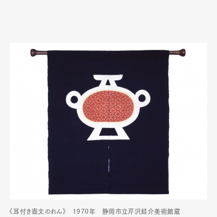
《耳付き壺文のれん》 1970年 静岡市立芹沢銈介美術館蔵