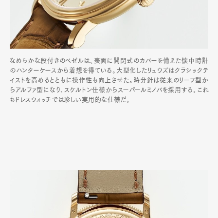
なめらかな段付きのベゼルは、表面に開閉式のカバーを備えた懐中時計
のハンターケースから着想を得ている。大型化したリュウズはクラシックテ
イストを高めるとともに操作性も向上させた。時分針は従来のリーフ型か
らアルファ型になり､スケルトン仕様からスーパールミノバを採用する｡これ
もドレスウォッチでは珍しい実用的な仕様だ｡