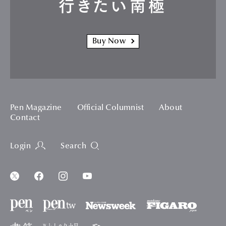
行きたい南極
Buy Now
Pen Magazine
Official Columnist
About
Contact
Login
Search