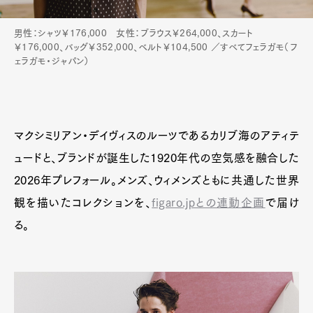
男性：シャツ￥176,000 女性：ブラウス￥264,000、スカート
￥176,000、バッグ￥352,000、ベルト￥104,500 ／すべてフェラガモ（フ
ェラガモ・ジャパン）
Art&Design
Watch
Fashion
Gourmet
Cars
Product
Culture
Lifestyle
マクシミリアン・デイヴィスのルーツであるカリブ海のアティテ
ュードと、ブランドが誕生した1920年代の空気感を融合した
2026年プレフォール。メンズ、ウィメンズともに共通した世界
Pen Membership
Magazine
観を描いたコレクションを、
figaro.jpとの連動企画
で届け
Official Columnist
About
Contact
る。
Pen Meet