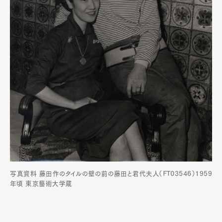
写真資料 藤田作のタイルの壁の前の藤田と君代夫人（FT03546）1959
年頃 東京藝術大学蔵