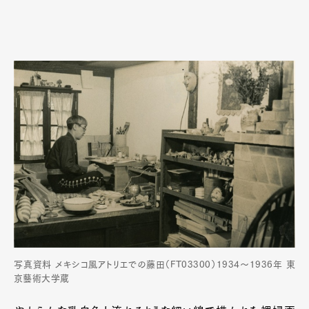
写真資料 メキシコ風アトリエでの藤田（FT03300）1934～1936年 東
京藝術大学蔵