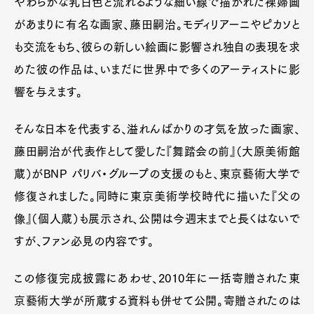
やわらかな乳白色と流れるような細い線で描かれた裸婦画
があまりに有名な画家、藤田嗣治。モディリアーニやピカソと
も交流をもち、彼らの新しい絵画に影響され独自の表現を求
めた彼の作品は、いまだに世界中で多くのアーティストに影
響を与えます。
そんな日本を代表する、溢れんばかりの才気を放った画家、
藤田嗣治が代表作として愛した『舞踏会の前』（大原美術館
蔵）がBNP パリバ・グループの支援のもと、東京藝術大学で
修復されました。同時に東京美術学校時代に描いた『父の
像』（個人蔵）も展示され、公開は今週末までと長くはないで
すが、ファン必見の内容です。
この修復完成披露にあわせ、2010年に一括寄贈された東
京藝術大学が所蔵する資料も併せて公開。寄贈されたのは