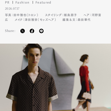
PR
Fashion
Featured
2026.07.17
写真：田中雅也（トロン）
スタイリング：飯島朋子
ヘア：河野富
広
メイク：津田雅世（モッズヘア）
編集＆文：森田華代
Share: