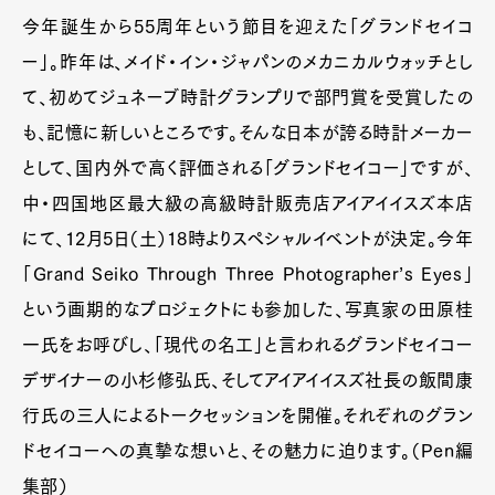
今年誕生から55周年という節目を迎えた「グランドセイコ
ー」。昨年は、メイド・イン・ジャパンのメカニカルウォッチとし
て、初めてジュネーブ時計グランプリで部門賞を受賞したの
も、記憶に新しいところです。そんな日本が誇る時計メーカー
として、国内外で高く評価される「グランドセイコー」ですが、
中・四国地区最大級の高級時計販売店アイアイイスズ本店
にて、12月5日（土）18時よりスペシャルイベントが決定。今年
「Grand Seiko Through Three Photographer’s Eyes」
という画期的なプロジェクトにも参加した、写真家の田原桂
一氏をお呼びし、「現代の名工」と言われるグランドセイコー
デザイナーの小杉修弘氏、そしてアイアイイスズ社長の飯間康
行氏の三人によるトークセッションを開催。それぞれのグラン
ドセイコーへの真摯な想いと、その魅力に迫ります。（Pen編
集部）