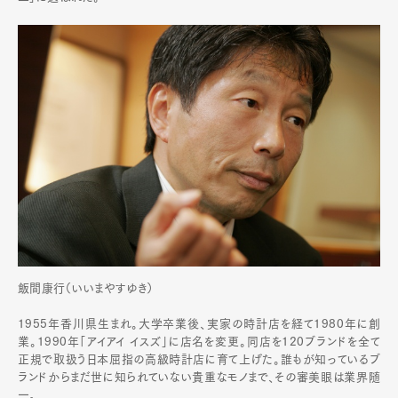
飯間康行（いいまやすゆき）
1955年香川県生まれ。大学卒業後、実家の時計店を経て1980年に創
業。1990年「アイアイ イスズ」に店名を変更。同店を120ブランドを全て
正規で取扱う日本屈指の高級時計店に育て上げた。誰もが知っているブ
ランドからまだ世に知られていない貴重なモノまで、その審美眼は業界随
一。