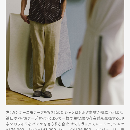
左：ガンチーニモチーフをちりばめたシャツはシルク素材が肌に心地よく、
袖口のバイカラーデザインによって一枚で主役級の存在感を発揮する。リ
ネンのワイドなパンツをさらりと合わせてリラックスムードで。シャツ
¥176,000、パンツ¥143,000、シューズ¥126,500 右：ジャージー素