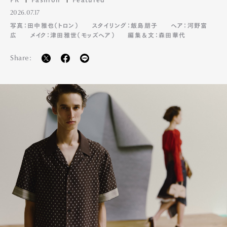
2026.07.17
写真：田中雅也（トロン）
スタイリング：飯島朋子
ヘア：河野富
広
メイク：津田雅世（モッズヘア）
編集＆文：森田華代
Share:
Art&Design
Watch
Fashion
Gourmet
Cars
Product
Culture
Lifestyle