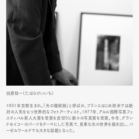
田原桂一（たはらけいいち）
1951年京都生まれ。「光の魔術師」と呼ばれ、フランスはじめ欧米では絶
対の人気をもつ世界的なフォトアーティスト。1977年、アルル国際写真フェ
スティバル新人大賞を受賞を皮切りに数々の写真賞を受賞。今年、グラン
ドセイコーのパーツをテーマにした写真で、見事な光の世界を描き出し、バ
ーゼルワールドでも大きな話題となった。