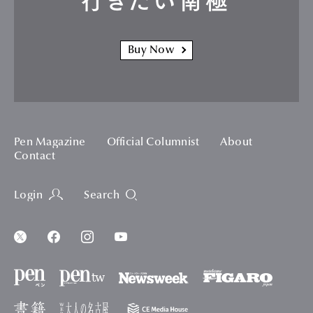
行きたい南極
Buy Now
Pen Magazine
Official Columnist
About
Contact
Login
Search