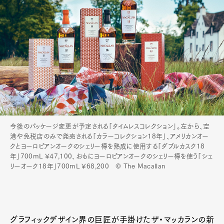
今後のパッケージ変更が予定される「タイムレスコレクション」。左から、空
港や免税店のみで発売される「カラーコレクション18年」、アメリカンオー
クとヨーロピアンオークのシェリー樽を熟成に使用する「ダブルカスク18
年」700mL ¥47,100、おもにヨーロピアンオークのシェリー樽を使う「シェ
リーオーク18年」700mL ¥68,200 © The Macallan
グラフィックデザイン界の巨匠が手掛けたザ・マッカランの新