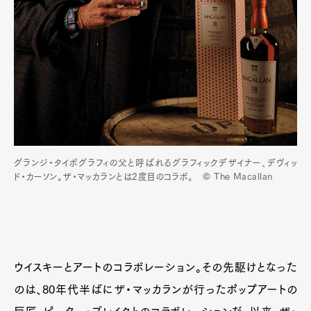
Pen Membership
Magazine
Official Columnist
About
Contact
Pen Meet
Pen international
Pen tw
グランジ・タイポグラフィの父と呼ばれるグラフィックデザイナー、デヴィッ
ド・カーソン。ザ・マッカランとは2度目のコラボ。 © The Macallan
ウイスキーとアートのコラボレーション。その先駆けとなった
のは、80年代半ばにザ・マッカランが行ったポップアートの