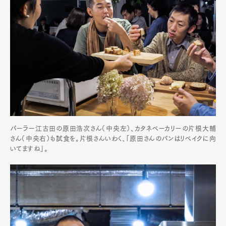
パーラー江古田の原田浩次さん（中央左）、カタネベーカリーの片根大輔
さん（中央右）も試食を。片根さんいわく、「原田さんのパンはリベイクに向
いてますね」。