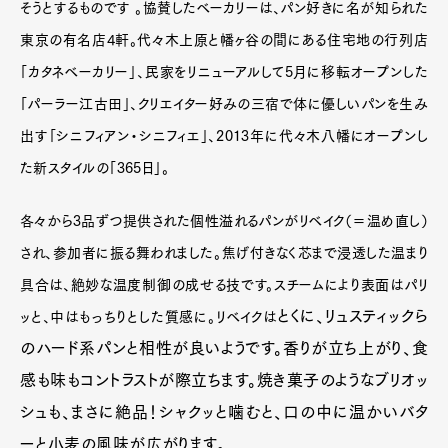
そうとするものです 。協賛したベーカリーは、パン好きに名が知られた
東京の有名店4軒。代々木上原と幡ヶ谷の間にある住宅地の行列店
「カタネベーカリー」、民家をリニューアルして5月に移転オープンした
「パーラー江古田」、クリエイター好みの三宿で体に優しいパンを生み
出す「シニフィアン・シニフィエ」、2013年に代々木八幡にオープンし
た新スタイルの「365日」。
各々から3品ずつ提供された個性溢れるパンがリベイク（＝温め直し）
され、参加者に振る舞われました。焦げ付きなく芯まで浸透した温まり
具合は、絶妙な温度制御の成せる技です。スチームにより表面はパリ
とくに、リュスティックら
ッと、中はもっちりとした質感に。リベイクは
のハード系パンと相性が良いようです。香りが立ち上がり、食
感も味もコントラストが際立ちます。焼き菓子のようなブリオッ
シュも、まさに絶品！シャクッと噛むと、口の中に温かいバタ
ーと小麦の風味が広がります。