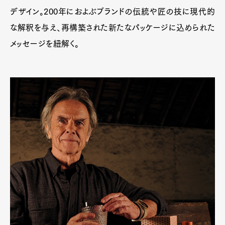
デザイン。200年におよぶブランドの伝統や匠の技に現代的
な解釈を与え、再構築された新たなパッケージに込められた
メッセージを紐解く。
Art&Design
Watch
Fashion
Gourmet
Cars
Product
Culture
Lifestyle