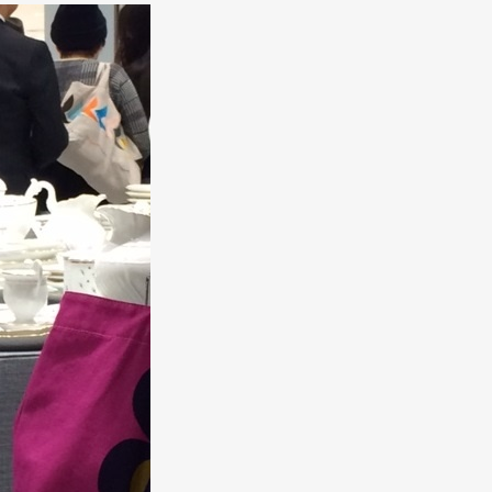
Art&Design
Watch
Fashion
ourmet
Cars
Product
Culture
Lifestyle