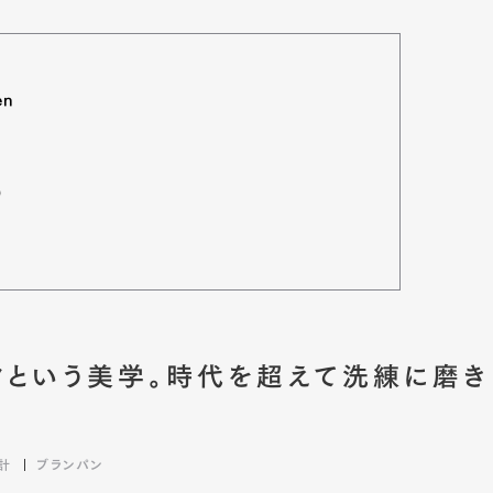
en
）
クという美学。時代を超えて洗練に磨き
計
ブランパン