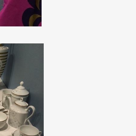
mbership
Magazine
Official Columnist
About
et
Pen international
Pen tw