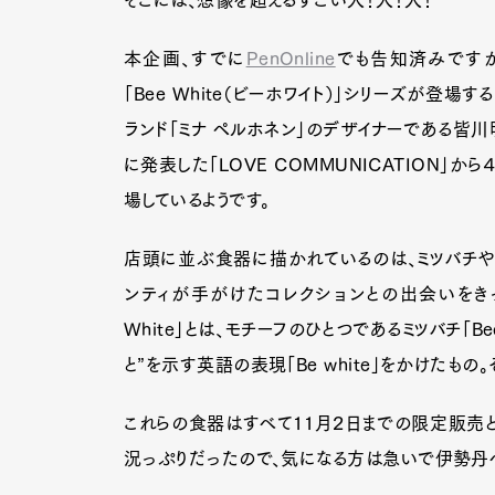
そこには、想像を超えるすごい人！人！人！
本企画、すでに
PenOnline
でも告知済みですが
「Bee White（ビーホワイト）」シリーズが登
ランド「ミナ ペルホネン」のデザイナーである皆川
に発表した「LOVE COMMUNICATION」
場しているようです。
店頭に並ぶ食器に描かれているのは、ミツバチや
ンティが手がけたコレクションとの出会いをきっ
White」とは、モチーフのひとつであるミツバチ「Bee」
と”を示す英語の表現「Be white」をかけたも
これらの食器はすべて11月２日までの限定販売
況っぷりだったので、気になる方は急いで伊勢丹へ