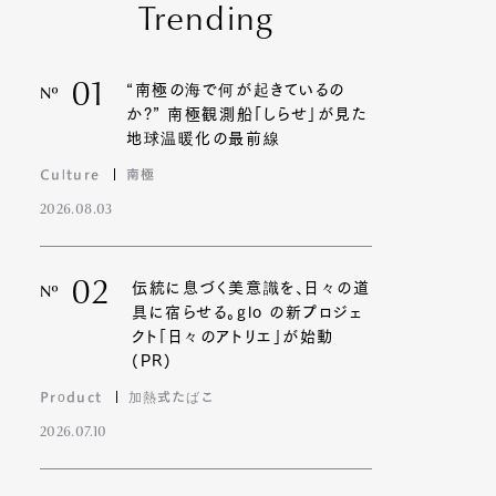
Trending
01
“南極の海で何が起きているの
Nº
か?” 南極観測船「しらせ」が見た
地球温暖化の最前線
Culture
南極
2026.08.03
02
伝統に息づく美意識を、日々の道
Nº
具に宿らせる。glo の新プロジェ
クト「日々のアトリエ」が始動
(PR)
Product
加熱式たばこ
2026.07.10