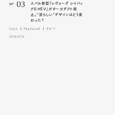
03
スバル新型「レヴォーグ レイバッ
Nº
クS:HEV」がターボダクト廃
止。“漢らしい”デザインはどう変
わった?
Cars
Featured
クルマ
2026.07.14