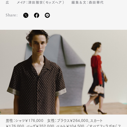
広
メイク：津田雅世（モッズヘア）
編集＆文：森田華代
Share:
Art&Design
Watch
Fashion
Gourmet
Cars
Product
Culture
Lifestyle
男性：シャツ￥176,000 女性：ブラウス￥264,000、スカート
￥176,000、バッグ￥352,000、ベルト￥104,500 ／すべてフェラガモ（フ