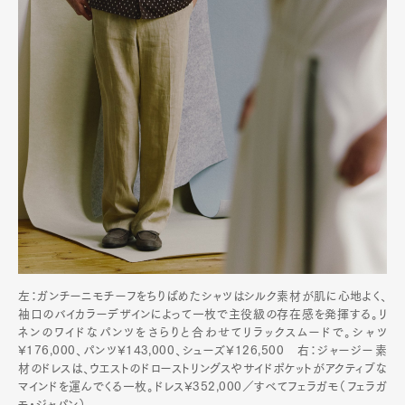
左：ガンチーニモチーフをちりばめたシャツはシルク素材が肌に心地よく、
袖口のバイカラーデザインによって一枚で主役級の存在感を発揮する。リ
ネンのワイドなパンツをさらりと合わせてリラックスムードで。シャツ
¥176,000、パンツ¥143,000、シューズ¥126,500 右：ジャージー素
材のドレスは、ウエストのドローストリングスやサイドポケットがアクティブな
マインドを運んでくる一枚。ドレス¥352,000／すべてフェラガモ（フェラガ
モ・ジャパン）