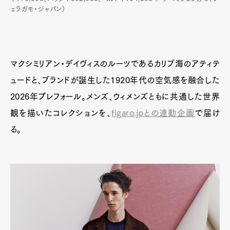
Pen Membership
Magazine
ェラガモ・ジャパン）
Official Columnist
About
Contact
マクシミリアン・デイヴィスのルーツであるカリブ海のアティテ
Pen Meet
ュードと、ブランドが誕生した1920年代の空気感を融合した
2026年プレフォール。メンズ、ウィメンズともに共通した世界
Pen international
Pen tw
観を描いたコレクションを、
figaro.jpとの連動企画
で届け
る。