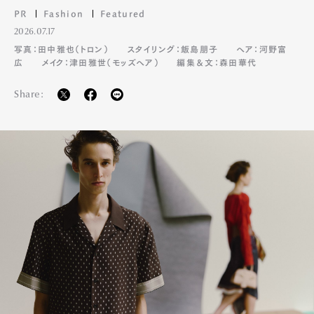
PR
Fashion
Featured
2026.07.17
Pen Membership
Magazine
写真：田中雅也（トロン）
スタイリング：飯島朋子
ヘア：河野富
Official Columnist
About
広
メイク：津田雅世（モッズヘア）
編集＆文：森田華代
Contact
Share:
Pen Meet
Pen international
Pen tw