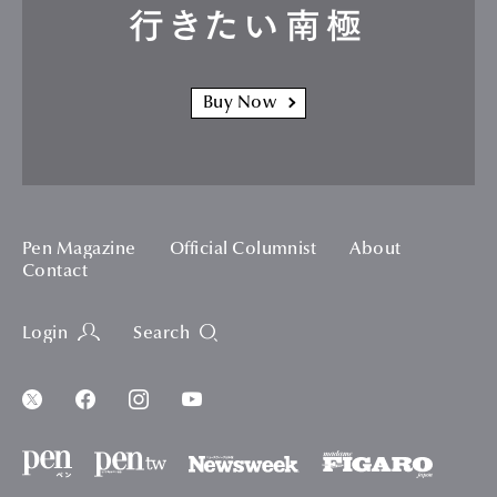
行きたい南極
Buy Now
Pen Magazine
Official Columnist
About
Contact
Login
Search