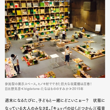
参加型の展示スペース。ヒノキ材でできた巨大な収蔵棚は圧巻！
日比野克彦≪bigdatana-たなはもののすみか≫2015年
週末になるたびに、子どもと一緒にどこいこぉー？ 状態に
なっている大人のみなさま。『キュッパのはくぶつかん』（福音