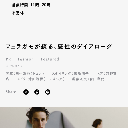
営業時間：11時~20時
不定休
フェラガモが綴る、感性のダイアローグ
PR
Fashion
Featured
2026.07.17
写真：田中雅也（トロン）
スタイリング：飯島朋子
ヘア：河野富
広
メイク：津田雅世（モッズヘア）
編集＆文：森田華代
Share: