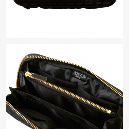
Gourmet
Cars
Product
Culture
Lifestyle
Pen Membership
Magazine
Official Columnist
About
Contact
Pen Meet
Pen international
Pen tw