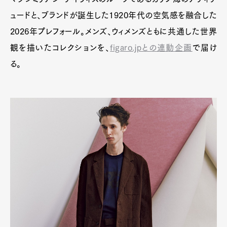
ュードと、ブランドが誕生した1920年代の空気感を融合した
2026年プレフォール。メンズ、ウィメンズともに共通した世界
観を描いたコレクションを、
figaro.jpとの連動企画
で届け
る。
Art&Design
Watch
Fashion
Gourmet
Cars
Product
Culture
Lifestyle
Pen Membership
Magazine
Official Columnist
About
Contact