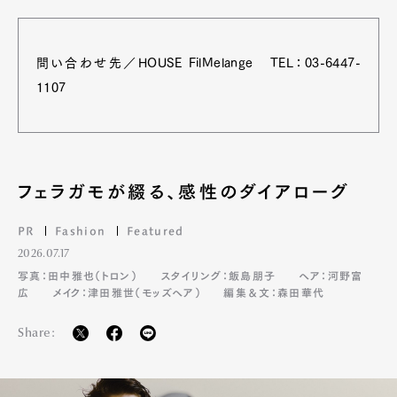
問い合わせ先／HOUSE FilMelange TEL：03-6447-
1107
フェラガモが綴る、感性のダイアローグ
PR
Fashion
Featured
2026.07.17
写真：田中雅也（トロン）
スタイリング：飯島朋子
ヘア：河野富
広
メイク：津田雅世（モッズヘア）
編集＆文：森田華代
Share: