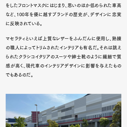
をしたフロントマスクにはじまり、思いのほか低められた車高
Pen Membership
Magazine
など、100年を優に越すブランドの歴史が、デザインに忠実
Official Columnist
About
Contact
に反映されている。
マセラティといえば上質なレザーをふんだんに使用し、熟練
の職人によってトリムされたインテリアも有名だ。それは誂え
Pen Meet
られたクラシコイタリアのスーツや紳士靴のように繊細で質
Pen international
Pen tw
感が高く、現代車のインテリアデザインに影響を与えたもの
でもあるのだ。