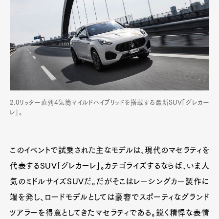
2.0リッター直列4気筒マイルドハイブリッドを搭載する最新SUV「グレカー
レ」。
このイベントで試乗された主なモデルは、現代のマセラティを
Art&Design
Watch
Fashion
代表するSUV「グレカーレ」。カテゴライズするならば、いま人
Gourmet
Cars
気のミドルサイズSUVだ。だがそこはレーシングカー製作に
Product
Culture
Lifestyle
端を発し、ロードモデルとしては豪奢でスポーティなグランド
ツアラーを得意としてきたマセラティである。鋭く精悍な表情