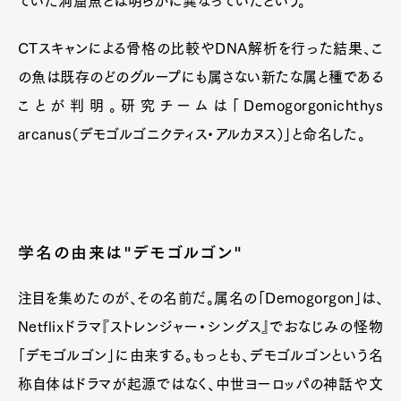
ていた洞窟魚とは明らかに異なっていたという。
CTスキャンによる骨格の比較やDNA解析を行った結果、こ
の魚は既存のどのグループにも属さない新たな属と種である
ことが判明。研究チームは「Demogorgonichthys
arcanus（デモゴルゴニクティス・アルカヌス）」と命名した。
Art&Design
Watch
Fashion
Gourmet
Cars
学名の由来は"デモゴルゴン"
Product
Culture
Lifestyle
注目を集めたのが、その名前だ。属名の「Demogorgon」は、
Netflixドラマ『ストレンジャー・シングス』でおなじみの怪物
Pen Membership
Magazine
「デモゴルゴン」に由来する。もっとも、デモゴルゴンという名
Official Columnist
About
称自体はドラマが起源ではなく、中世ヨーロッパの神話や文
Contact