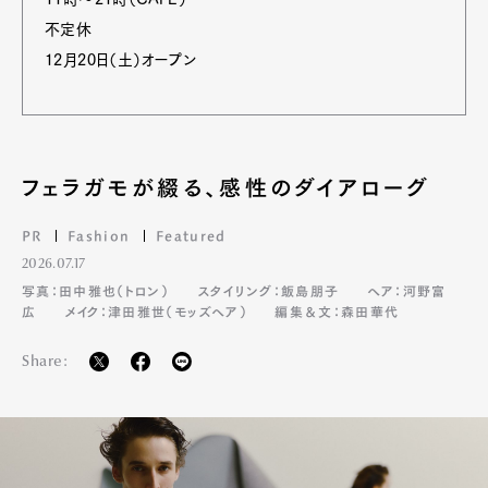
不定休
12月20日（土）オープン
フェラガモが綴る、感性のダイアローグ
PR
Fashion
Featured
2026.07.17
写真：田中雅也（トロン）
スタイリング：飯島朋子
ヘア：河野富
広
メイク：津田雅世（モッズヘア）
編集＆文：森田華代
Share: