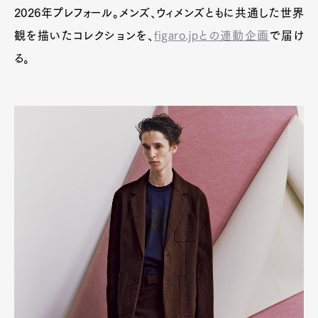
2026年プレフォール。メンズ、ウィメンズともに共通した世界
観を描いたコレクションを、
figaro.jpとの連動企画
で届け
る。
Art&Design
Watch
Fashion
Gourmet
Cars
Product
Culture
Lifestyle
Pen Membership
Magazine
Official Columnist
About
Contact