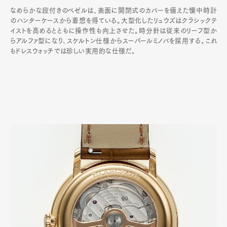
なめらかな段付きのベゼルは、表面に開閉式のカバーを備えた懐中時計
のハンターケースから着想を得ている。大型化したリュウズはクラシックテ
イストを高めるとともに操作性も向上させた。時分針は従来のリーフ型か
らアルファ型になり､スケルトン仕様からスーパールミノバを採用する｡これ
もドレスウォッチでは珍しい実用的な仕様だ｡