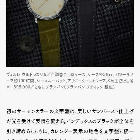
ヴィルレ ウルトラスリム／
自動巻き、SSケース、ケース径38㎜、パワーリザ
ーブ約100時間、シースルーバック、アリゲーターストラップ、3気圧防水。各
￥1,595,000／ともにブランパン（ブランパン ブティック 銀座）
初のサーモンカラーの文字盤は、美しいサンバースト仕上げ
が光を受けて表情を変える。インデックスのブラックが全体を
引き締めるとともに、カレンダー表示の地色を文字盤と統一