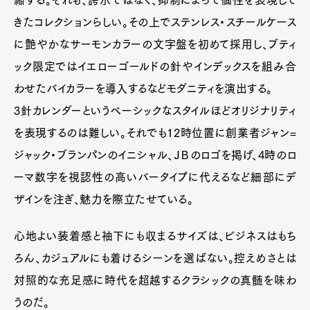
縮する。それも、誇示ではなく、抑制によって個性を表現して
Pen international
Pen tw
きたコレクションらしい。その上でステンレス・スチールケース
に艶やかなサーモンカラーの文字盤を初めて採用し、ブティ
ック限定ではイエローゴールドの針やインデックスを組み合
わせたバイカラーを導入するなどモダニティを演出する。
3針カレンダーというベーシックなスタイルほどオリジナリティ
を表現するのは難しい。それでも12時位置に創業者ジャン=
ジャック・ブランパンのイニシャル、ＪＢのロゴを掲げ、4時のロ
ーマ数字を視認性の高いバータイプに代えるなど細部にデ
ザインを注ぎ、魅力を際立たせている。
心地よい装着感と袖下にも収まるサイズは、ビジネスはもち
ろん、カジュアルにも着けるシーンを選ばない。控えめさとは
対照的な充足感に時代を超越するクラシックの真髄を味わ
うのだ。