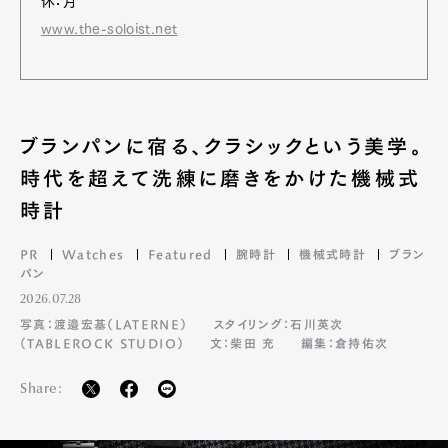
休：月
www.the-soloist.net
ブランパンに宿る、クラシックという美学。
時代を超えて洗練に磨きをかけた機械式
時計
PR
Watches
Featured
腕時計
機械式時計
ブラン
パン
2026.07.28
写真：渡邉宏基（LATERNE）
スタイリング：石川英次
（TABLEROCK STUDIO）
文：柴田 充
編集：倉持佑次
Share: