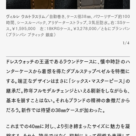
ヴィルレ ウルトラスリム／
自動巻き、ケース径38㎜、パワーリザーブ約100
時間、シースルーバック、アリゲーターストラップ、3気圧防水。右：SSケー
ス。￥1,595,000 左：18KRGケース。￥3,278,000／ともにブランパン
（ブランパン ブティック 銀座）
Art&Design
Watch
Fashion
1/4
Gourmet
Cars
Product
Culture
Lifestyle
ドレスウォッチの王道であるラウンドケースに、懐中時計のハ
ンターケースから着想を得たダブルステップベゼルを特徴に
する。端正なデザインはまさに「シックス・マスターピース」の
Pen Membership
Magazine
継承だ。昨年フルモデルチェンジといえる刷新をしながらも、
Official Columnist
About
基本を崩すことはない。それもブランドの精神の象徴だから
Contact
だろう。新作では待望の38㎜ケースが加わった。
これまでの40㎜に対し、より引き締まったサイズに魅力を凝
Pen Meet