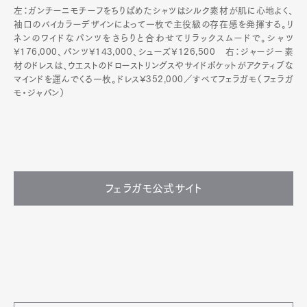
左：ガンチーニモチーフをちりばめたシャツはシルク素材が肌に心地よく、
袖口のバイカラーデザインによって一枚で主役級の存在感を発揮する。リ
ネンのワイドなパンツをさらりと合わせてリラックスムードで。シャツ
¥176,000、パンツ¥143,000、シューズ¥126,500 右：ジャージー素
材のドレスは、ウエストのドローストリングスやサイドポケットがアクティブな
マインドを運んでくる一枚。ドレス¥352,000／すべてフェラガモ（フェラガ
モ・ジャパン）
フェラガモ公式サイト