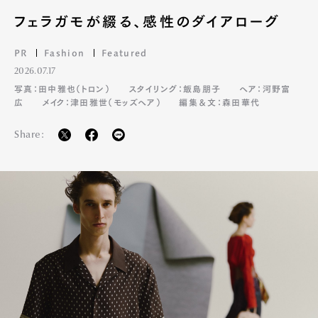
フェラガモが綴る、感性のダイアローグ
PR
Fashion
Featured
2026.07.17
写真：田中雅也（トロン）
スタイリング：飯島朋子
ヘア：河野富
広
メイク：津田雅世（モッズヘア）
編集＆文：森田華代
Share:
Art&Design
Watch
Fashion
Gourmet
Cars
Product
Culture
Lifestyle