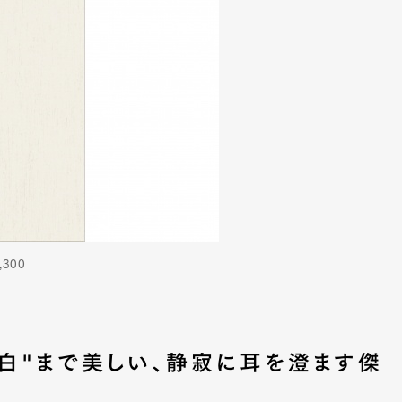
mbership
Magazine
Official Columnist
About
et
Pen international
Pen tw
300
白"まで美しい、静寂に耳を澄ます傑