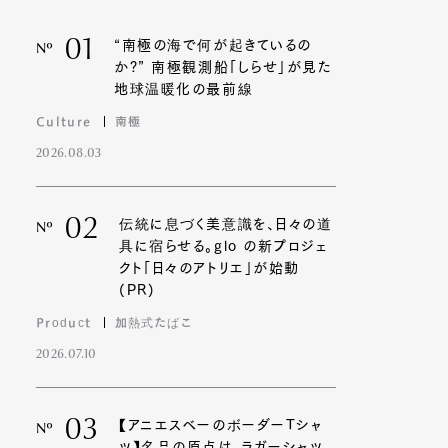
01
“南極の海で何が起きているの
Nº
か?” 南極観測船「しらせ」が見た
地球温暖化の最前線
Culture
南極
2026.08.03
02
伝統に息づく美意識を、日々の道
Nº
具に宿らせる。glo の新プロジェ
クト「日々のアトリエ」が始動
(PR)
Product
加熱式たばこ
2026.07.10
03
【アニエスベーのボーダーTシャ
Nº
ツ】名品の原点は、ラガーシャツ