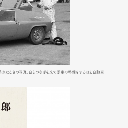
を訪れたときの写真。自らつなぎを来て愛車の整備をするほど自動車
Art&Design
Watch
Fashion
ourmet
Cars
Product
Culture
Lifestyle