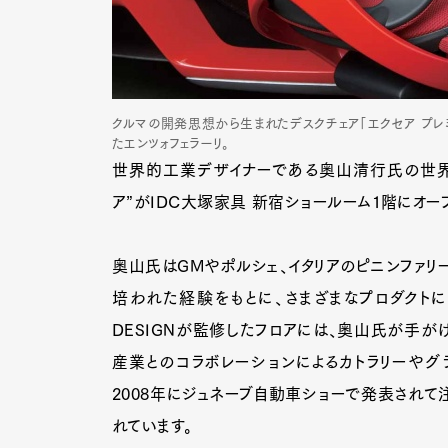
クルマの開発思想から生まれたデスクチェア「エクセア プレミ
たエンツォフェラーリ。
世界的工業デザイナーである奥山清行氏の世界観を
ア”がIDC大塚家具 新宿ショールーム1階にオー
奥山氏はGMやポルシェ、イタリアのピニンファリ
培われた経験をもとに、さまざまなプロダクトに関
DESIGNが監修したフロアには、奥山氏が手が
産業とのコラボレーションによるカトラリーやグ
2008年にジュネーブ自動車ショーで発表されて注
れています。