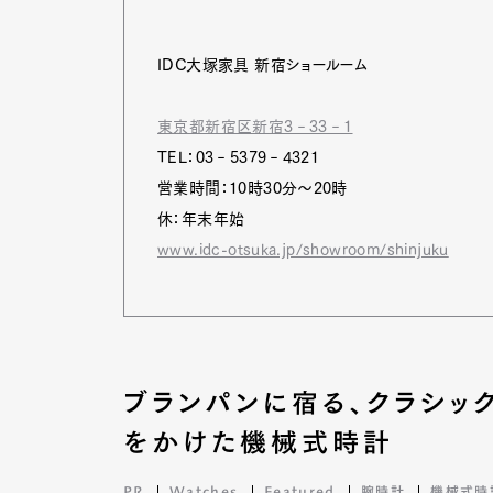
IDC大塚家具 新宿ショールーム
東京都新宿区新宿3‐33‐1
TEL：03‐5379‐4321
営業時間：10時30分～20時
休：年末年始
www.idc-otsuka.jp/showroom/shinjuku
ブランパンに宿る、クラシッ
をかけた機械式時計
PR
Watches
Featured
腕時計
機械式時