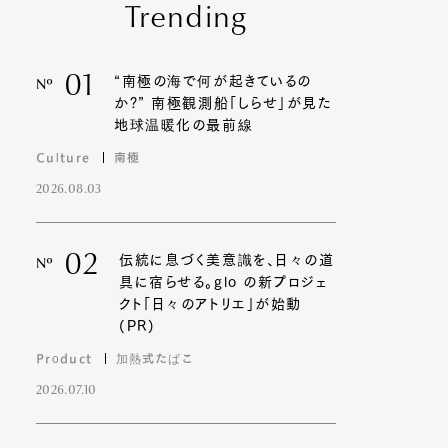
Trending
01
“南極の海で何が起きているの
Nº
か?” 南極観測船「しらせ」が見た
地球温暖化の最前線
Culture
南極
2026.08.03
02
伝統に息づく美意識を、日々の道
Nº
具に宿らせる。glo の新プロジェ
クト「日々のアトリエ」が始動
(PR)
Product
加熱式たばこ
2026.07.10