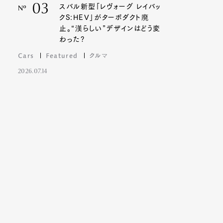
03
スバル新型「レヴォーグ レイバッ
Nº
クS:HEV」がターボダクト廃
止。“漢らしい”デザインはどう変
わった?
Cars
Featured
クルマ
2026.07.14