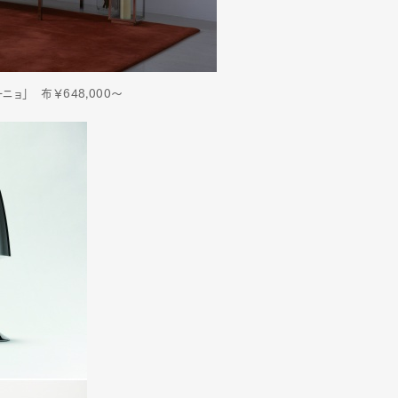
ョ」 布￥648,000～
Art&Design
Watch
Fashion
ourmet
Cars
Product
Culture
Lifestyle