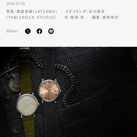
2026.07.28
写真：渡邉宏基（LATERNE）
スタイリング：石川英次
（TABLEROCK STUDIO）
文：柴田 充
編集：倉持佑次
Share: