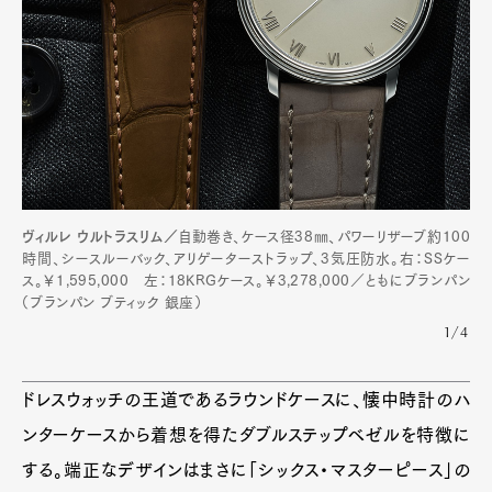
ヴィルレ ウルトラスリム／
自動巻き、ケース径38㎜、パワーリザーブ約100
時間、シースルーバック、アリゲーターストラップ、3気圧防水。右：SSケー
ス。￥1,595,000 左：18KRGケース。￥3,278,000／ともにブランパン
（ブランパン ブティック 銀座）
1/4
ドレスウォッチの王道であるラウンドケースに、懐中時計のハ
ンターケースから着想を得たダブルステップベゼルを特徴に
する。端正なデザインはまさに「シックス・マスターピース」の