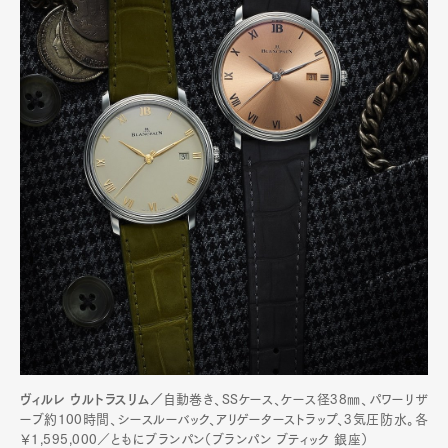
ヴィルレ ウルトラスリム／
自動巻き、SSケース、ケース径38㎜、パワーリザ
ーブ約100時間、シースルーバック、アリゲーターストラップ、3気圧防水。各
￥1,595,000／ともにブランパン（ブランパン ブティック 銀座）