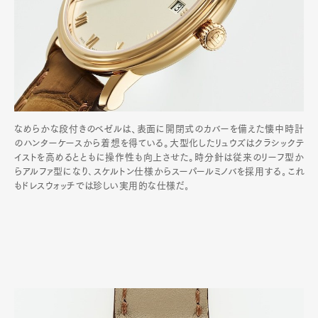
なめらかな段付きのベゼルは、表面に開閉式のカバーを備えた懐中時計
のハンターケースから着想を得ている。大型化したリュウズはクラシックテ
イストを高めるとともに操作性も向上させた。時分針は従来のリーフ型か
らアルファ型になり､スケルトン仕様からスーパールミノバを採用する｡これ
もドレスウォッチでは珍しい実用的な仕様だ｡