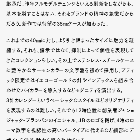
継承だ。昨年フルモデルチェンジといえる刷新をしながらも、
基本を崩すことはない。それもブランドの精神の象徴だから
だろう。新作では待望の38㎜ケースが加わった。
これまでの40㎜に対し、より引き締まったサイズに魅力を凝
縮する。それも、誇示ではなく、抑制によって個性を表現して
きたコレクションらしい。その上でステンレス・スチールケース
に艶やかなサーモンカラーの文字盤を初めて採用し、ブティ
ック限定ではイエローゴールドの針やインデックスを組み合
Art&Design
Watch
Fashion
Gourmet
Cars
わせたバイカラーを導入するなどモダニティを演出する。
3針カレンダーというベーシックなスタイルほどオリジナリティ
Product
Culture
Lifestyle
を表現するのは難しい。それでも12時位置に創業者ジャン=
ジャック・ブランパンのイニシャル、ＪＢのロゴを掲げ、4時のロ
ーマ数字を視認性の高いバータイプに代えるなど細部にデ
Pen Membership
Magazine
Official Columnist
About