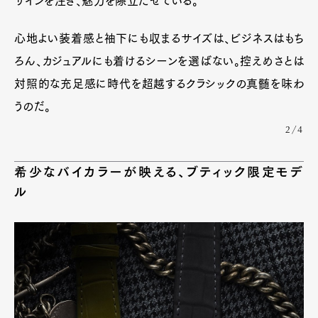
ザインを注ぎ、魅力を際立たせている。
Contact
心地よい装着感と袖下にも収まるサイズは、ビジネスはもち
ろん、カジュアルにも着けるシーンを選ばない。控えめさとは
対照的な充足感に時代を超越するクラシックの真髄を味わ
Pen Meet
うのだ。
Pen international
Pen tw
2/4
希少なバイカラーが映える、ブティック限定モデ
ル