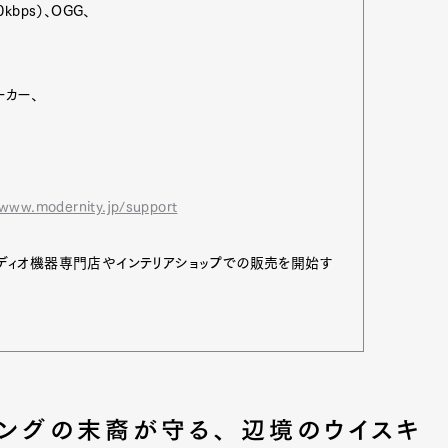
ps）、OGG、
ーカー、
www.modernity.jp/support
ディオ機器専門店やインテリアショップでの販売を開始す
キングの末裔が守る、 辺境のウイスキ