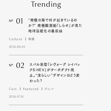
Trending
01
“南極の海で何が起きているの
Nº
か?” 南極観測船「しらせ」が見た
地球温暖化の最前線
Culture
南極
2026.08.03
02
スバル新型「レヴォーグ レイバッ
Nº
クS:HEV」がターボダクト廃
止。“漢らしい”デザインはどう変
わった?
Cars
Featured
クルマ
2026.07.14