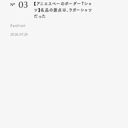
03
【アニエスベーのボーダーTシャ
Nº
ツ】名品の原点は、ラガーシャツ
だった
Fashion
2026.07.29