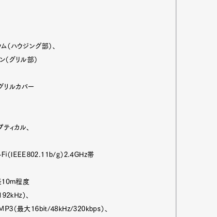
mbership
Magazine
Official Columnist
About
ム（ハウジング部）、
（グリル部）
グリルカバー
et
Pen international
Pen tw
ティカル、
IEEE802.11b/g）2.4GHz帯
0m程度
92kHz）、
6bit/48kHz/320kbps）、