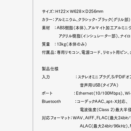
サイズ：H122×W628×D256mm
カラー：アルミニウム、クラシック・ブラック（グリル部）
Pen Me
素材 ：ABS樹脂（本体）、アルマイト加工アルミニウ
アクリル樹脂（インシュレーター部）、ナイロン
質量 ：13kg（本体のみ）
付属品：専用リモコン、電源コード、リセット用ピン、
Pen Me
製品仕様
入力 ：ステレオミニプラグ、S/PDIFオプ
音声用USB（タイプA）
ポート ：Ethernet（10/100Mbps）、Wi-Fi（
Bluetooth ：コーデックAAC、apt-X対応、
電波強度（Class 2）最大半径1
対応フォーマット：WAV、AIFF、FLAC（最大24bit/1
ALAC（最大24bit/96kHz）、MP3（最大1