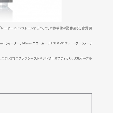
応するプレーヤーにインストールすることで、本体機能の動作選択、音質調
mトゥイーター、60mmスコーカー、H70×W135mmウーファー）
ステレオミニプラグケーブルやS/PDIFオプティカル、USBケーブル
Art&Design
Watch
Fashion
ourmet
Cars
Product
Culture
Lifestyle