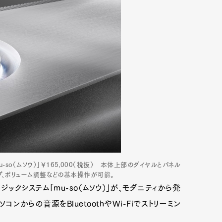
-so（ムソウ）」￥165,000（税抜） 本体上部のダイヤルとパネル
プ、ボリューム調整などの基本操作が可能。
ジックシステム「mu-so（ムソウ）」が、モダニティから発
ンからの音源をBluetoothやWi-Fiでストリーミン