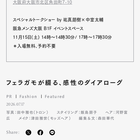
大阪府大阪市北区角田町7-10
スペシャルトークショー by 祐真朋樹×中室太輔
阪急メンズ大阪 B1F イベントスペース
11月15日(土) 14時～14時30分/ 17時～17時30分
＊入場無料、予約不要
フェラガモが綴る、感性のダイアローグ
PR
Fashion
Featured
2026.07.17
写真：田中雅也（トロン）
スタイリング：飯島朋子
ヘア：河野富
広
メイク：津田雅世（モッズヘア）
編集＆文：森田華代
Share: