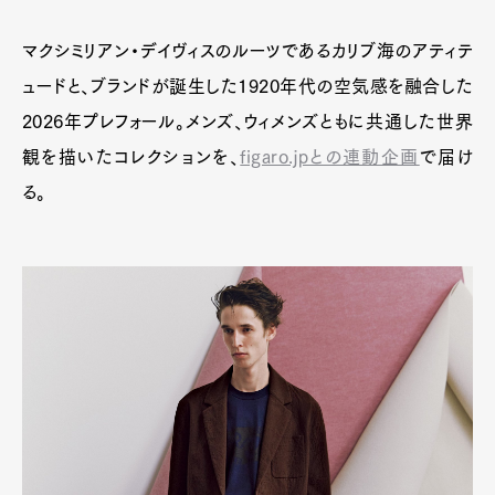
マクシミリアン・デイヴィスのルーツであるカリブ海のアティテ
ュードと、ブランドが誕生した1920年代の空気感を融合した
2026年プレフォール。メンズ、ウィメンズともに共通した世界
観を描いたコレクションを、
figaro.jpとの連動企画
で届け
る。
Art&Design
Watch
Fashion
Gourmet
Cars
Product
Culture
Lifestyle
Pen Membership
Magazine
Official Columnist
About