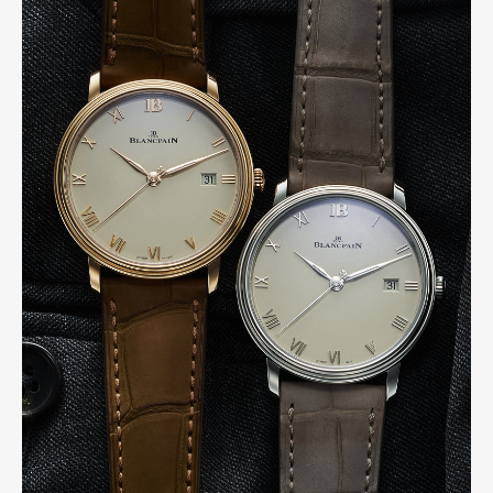
Art&Design
Watch
Fashion
Gourmet
Cars
Product
Culture
Lifestyle
Pen Membership
Magazine
Official Columnist
About
Contact
Pen Meet