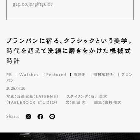
gap.co.jp/giftguide
ブランパンに宿る、クラシックという美学。
時代を超えて洗練に磨きをかけた機械式
時計
PR
Watches
Featured
腕時計
機械式時計
ブラン
パン
2026.07.28
写真：渡邉宏基（LATERNE）
スタイリング：石川英次
（TABLEROCK STUDIO）
文：柴田 充
編集：倉持佑次
Share: