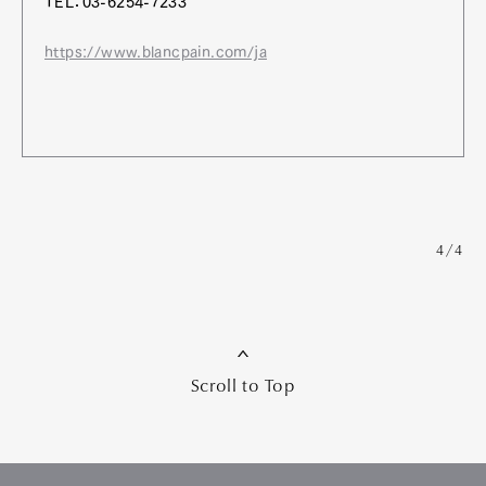
TEL：03-6254-7233
https://www.blancpain.com/ja
4/4
Scroll to Top