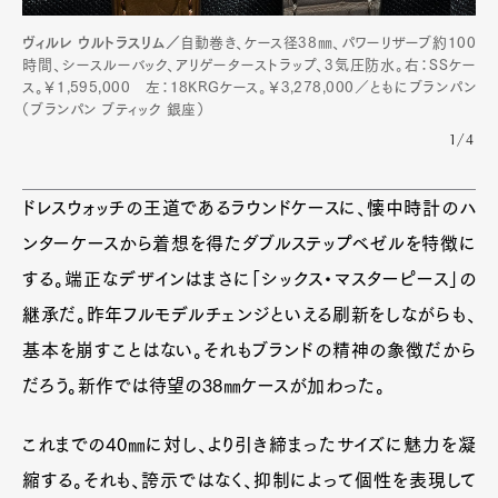
Pen international
Pen tw
ヴィルレ ウルトラスリム／
自動巻き、ケース径38㎜、パワーリザーブ約100
時間、シースルーバック、アリゲーターストラップ、3気圧防水。右：SSケー
ス。￥1,595,000 左：18KRGケース。￥3,278,000／ともにブランパン
（ブランパン ブティック 銀座）
1/4
ドレスウォッチの王道であるラウンドケースに、懐中時計のハ
ンターケースから着想を得たダブルステップベゼルを特徴に
する。端正なデザインはまさに「シックス・マスターピース」の
継承だ。昨年フルモデルチェンジといえる刷新をしながらも、
基本を崩すことはない。それもブランドの精神の象徴だから
だろう。新作では待望の38㎜ケースが加わった。
これまでの40㎜に対し、より引き締まったサイズに魅力を凝
縮する。それも、誇示ではなく、抑制によって個性を表現して