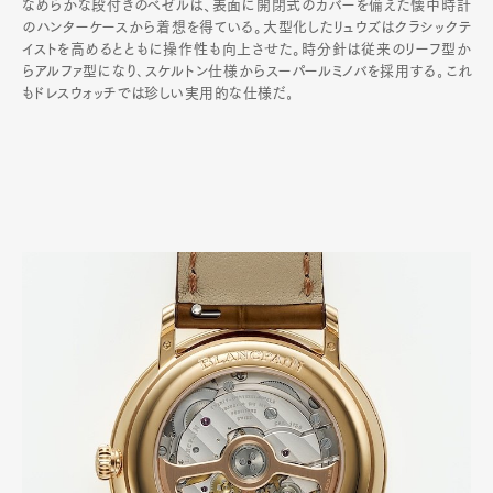
なめらかな段付きのベゼルは、表面に開閉式のカバーを備えた懐中時計
のハンターケースから着想を得ている。大型化したリュウズはクラシックテ
イストを高めるとともに操作性も向上させた。時分針は従来のリーフ型か
らアルファ型になり､スケルトン仕様からスーパールミノバを採用する｡これ
もドレスウォッチでは珍しい実用的な仕様だ｡