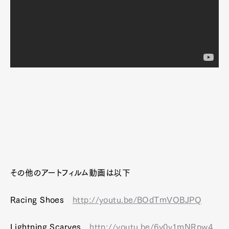
その他のアートフィルム動画は以下
Racing Shoes
http://youtu.be/BOdTmVOBJPQ
Lightning Scarves
http://youtu.be/6v0y1mNRpw4