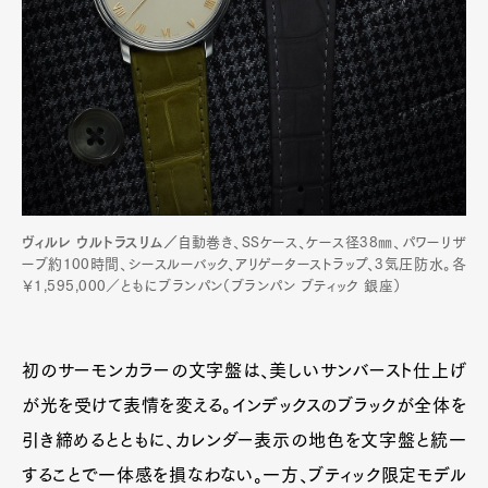
ヴィルレ ウルトラスリム／
自動巻き、SSケース、ケース径38㎜、パワーリザ
ーブ約100時間、シースルーバック、アリゲーターストラップ、3気圧防水。各
￥1,595,000／ともにブランパン（ブランパン ブティック 銀座）
初のサーモンカラーの文字盤は、美しいサンバースト仕上げ
が光を受けて表情を変える。インデックスのブラックが全体を
引き締めるとともに、カレンダー表示の地色を文字盤と統一
することで一体感を損なわない。一方、ブティック限定モデル