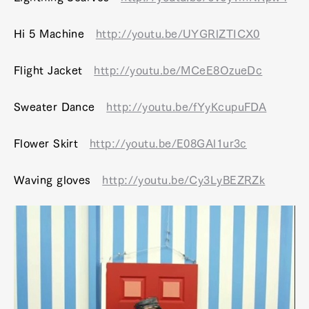
Hi 5 Machine
http://youtu.be/UYGRlZTICX0
Flight Jacket
http://youtu.be/MCeE8OzueDc
Sweater Dance
http://youtu.be/fYyKcupuFDA
Flower Skirt
http://youtu.be/E08GAl1ur3c
Waving gloves
http://youtu.be/Cy3LyBEZRZk