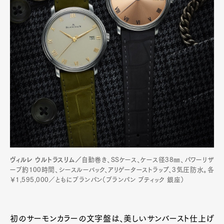
ヴィルレ ウルトラスリム／
自動巻き、SSケース、ケース径38㎜、パワーリザ
ーブ約100時間、シースルーバック、アリゲーターストラップ、3気圧防水。各
￥1,595,000／ともにブランパン（ブランパン ブティック 銀座）
初のサーモンカラーの文字盤は、美しいサンバースト仕上げ