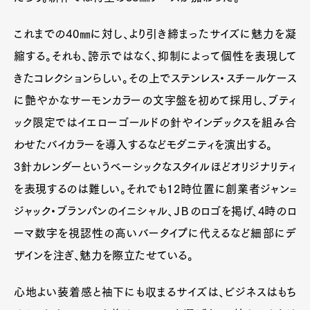
これまでの40㎜に対し、より引き締まったサイズに魅力を凝
Pen Meet
縮する。それも、誇示ではなく、抑制によって個性を表現して
きたコレクションらしい。その上でステンレス・スチールケース
Pen international
Pen tw
に艶やかなサーモンカラーの文字盤を初めて採用し、ブティ
ック限定ではイエローゴールドの針やインデックスを組み合
わせたバイカラーを導入するなどモダニティを演出する。
3針カレンダーというベーシックなスタイルほどオリジナリティ
を表現するのは難しい。それでも12時位置に創業者ジャン=
ジャック・ブランパンのイニシャル、ＪＢのロゴを掲げ、4時のロ
ーマ数字を視認性の高いバータイプに代えるなど細部にデ
ザインを注ぎ、魅力を際立たせている。
心地よい装着感と袖下にも収まるサイズは、ビジネスはもち