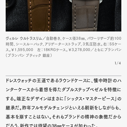
ヴィルレ ウルトラスリム／
自動巻き、ケース径38㎜、パワーリザーブ約100
時間、シースルーバック、アリゲーターストラップ、3気圧防水。右：SSケー
ス。￥1,595,000 左：18KRGケース。￥3,278,000／ともにブランパン
（ブランパン ブティック 銀座）
1/4
Art&Design
Watch
Fashion
Gourmet
Cars
ドレスウォッチの王道であるラウンドケースに、懐中時計のハ
Product
Culture
Lifestyle
ンターケースから着想を得たダブルステップベゼルを特徴に
する。端正なデザインはまさに「シックス・マスターピース」の
継承だ。昨年フルモデルチェンジといえる刷新をしながらも、
Pen Membership
Magazine
Official Columnist
About
基本を崩すことはない。それもブランドの精神の象徴だから
Contact
だろう。新作では待望の38㎜ケースが加わった。