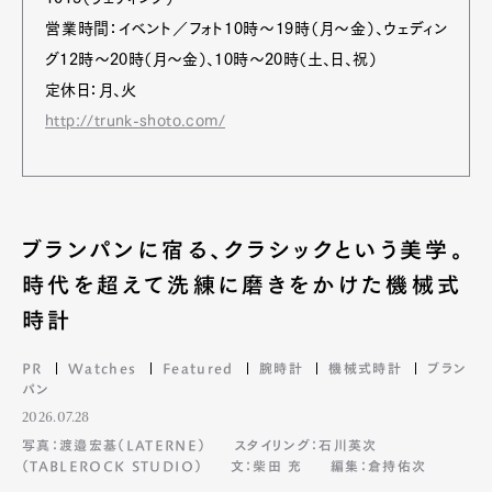
営業時間：イベント／フォト10時～19時（月～金）、ウェディン
グ12時～20時（月～金）、10時～20時（土、日、祝）
定休日：月、火
http://trunk-shoto.com/
ブランパンに宿る、クラシックという美学。
時代を超えて洗練に磨きをかけた機械式
時計
PR
Watches
Featured
腕時計
機械式時計
ブラン
パン
2026.07.28
写真：渡邉宏基（LATERNE）
スタイリング：石川英次
（TABLEROCK STUDIO）
文：柴田 充
編集：倉持佑次