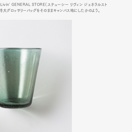
in' GENERAL STORE（ステューシー リヴィン ジェネラルスト
紙の特大グロッサリーバッグをそのままキャンバス地にしたかのよう。
mbership
Magazine
Official Columnist
About
et
Pen international
Pen tw