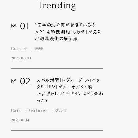
Trending
01
“南極の海で何が起きているの
Nº
か?” 南極観測船「しらせ」が見た
地球温暖化の最前線
Culture
南極
2026.08.03
02
スバル新型「レヴォーグ レイバッ
Nº
クS:HEV」がターボダクト廃
止。“漢らしい”デザインはどう変わ
った?
Cars
Featured
クルマ
2026.07.14