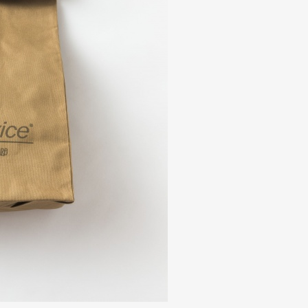
Art&Design
Watch
Fashion
ourmet
Cars
Product
Culture
Lifestyle