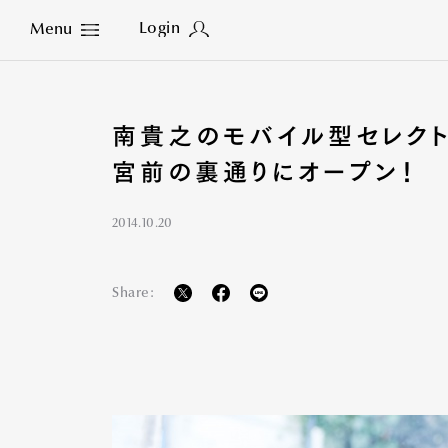
Login
Menu
Close
南貴之のモバイル型セレクト
宮前の裏通りにオープン！
2014.10.20
Share: