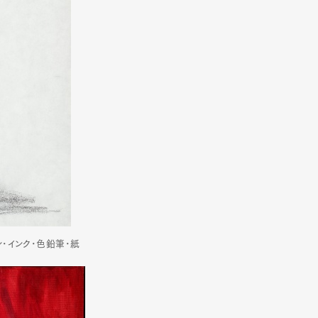
Art&Design
Watch
Fashion
ペン･インク･色鉛筆･紙
ourmet
Cars
Product
Culture
Lifestyle