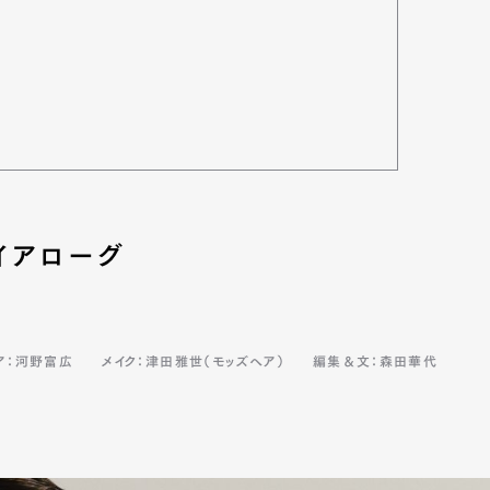
イアローグ
ア：河野富広
メイク：津田雅世（モッズヘア）
編集＆文：森田華代