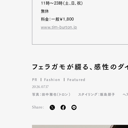
11時～23時（土、日、祝）
無休
料金：一般￥1,800
www.tim-burton.jp
フェラガモが綴る、感性のダ
PR
Fashion
Featured
2026.07.17
写真：田中雅也（トロン）
スタイリング：飯島朋子
ヘ
Share: