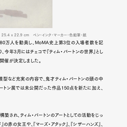
5.4 x 22.9 cm ペン･インク･マーカー･色鉛筆･紙
約80万人を動員し、MoMA史上第3位の入場者数を記
、今年3月にはチェコで『ティム・バートンの世界』とし
の開催が決定しました。
模型など充実の内容で、鬼才ティム・バートンの頭の中
バートン展では未公開だった作品150点を新たに加え、
とに構築され、ティム・バートンのアートとしての活動をじっ
ド』の赤の女王や、『マーズ・アタック』、『シザーハンズ』、