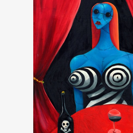
Pen Me
Pen Me