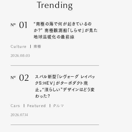
Trending
01
“南極の海で何が起きているの
Nº
か?” 南極観測船「しらせ」が見た
地球温暖化の最前線
Culture
南極
2026.08.03
02
スバル新型「レヴォーグ レイバッ
Nº
クS:HEV」がターボダクト廃
止。“漢らしい”デザインはどう変
わった?
Cars
Featured
クルマ
2026.07.14