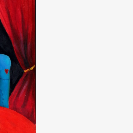
mbership
Magazine
Official Columnist
About
et
Pen international
Pen tw