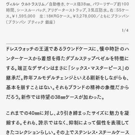
ヴィルレ ウルトラスリム／
自動巻き、ケース径38㎜、パワーリザーブ約100
時間、シースルーバック、アリゲーターストラップ、3気圧防水。右：SSケー
ス。￥1,595,000 左：18KRGケース。￥3,278,000／ともにブランパン
（ブランパン ブティック 銀座）
1/4
ドレスウォッチの王道であるラウンドケースに、懐中時計のハ
ンターケースから着想を得たダブルステップベゼルを特徴に
する。端正なデザインはまさに「シックス・マスターピース」の
継承だ。昨年フルモデルチェンジといえる刷新をしながらも、
基本を崩すことはない。それもブランドの精神の象徴だから
だろう。新作では待望の38㎜ケースが加わった。
これまでの40㎜に対し、より引き締まったサイズに魅力を凝
縮する。それも、誇示ではなく、抑制によって個性を表現して
きたコレクションらしい。その上でステンレス・スチールケース