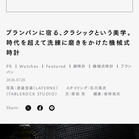
ブランパンに宿る、クラシックという美学。
時代を超えて洗練に磨きをかけた機械式
時計
PR
Watches
Featured
腕時計
機械式時計
ブラン
パン
2026.07.28
写真：渡邉宏基（LATERNE）
スタイリング：石川英次
（TABLEROCK STUDIO）
文：柴田 充
編集：倉持佑次
Share: