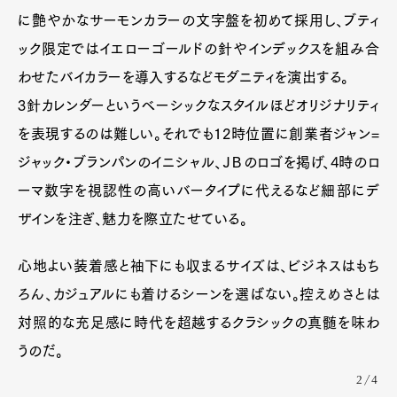
に艶やかなサーモンカラーの文字盤を初めて採用し、ブティ
ック限定ではイエローゴールドの針やインデックスを組み合
わせたバイカラーを導入するなどモダニティを演出する。
3針カレンダーというベーシックなスタイルほどオリジナリティ
を表現するのは難しい。それでも12時位置に創業者ジャン=
Art&Design
Watch
Fashion
ジャック・ブランパンのイニシャル、ＪＢのロゴを掲げ、4時のロ
Gourmet
Cars
ーマ数字を視認性の高いバータイプに代えるなど細部にデ
Product
Culture
Lifestyle
ザインを注ぎ、魅力を際立たせている。
心地よい装着感と袖下にも収まるサイズは、ビジネスはもち
Pen Membership
Magazine
ろん、カジュアルにも着けるシーンを選ばない。控えめさとは
Official Columnist
About
対照的な充足感に時代を超越するクラシックの真髄を味わ
Contact
うのだ。
2/4