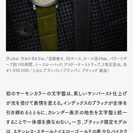
ヴィルレ ウルトラスリム／
自動巻き、SSケース、ケース径38㎜、パワーリザ
ーブ約100時間、シースルーバック、アリゲーターストラップ、3気圧防水。各
￥1,595,000／ともにブランパン（ブランパン ブティック 銀座）
初のサーモンカラーの文字盤は、美しいサンバースト仕上げ
が光を受けて表情を変える。インデックスのブラックが全体を
引き締めるとともに、カレンダー表示の地色を文字盤と統一
することで一体感を損なわない。一方、ブティック限定モデル
は、ステンレス・スチールとイエローゴールドの希少なバイカラ