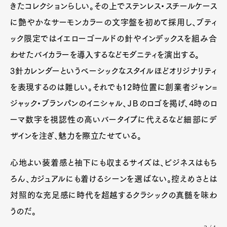
きたコレクションらしい。その上でステンレス・スチールケース
Product
Culture
Lifestyle
に艶やかなサーモンカラーの文字盤を初めて採用し、ブティ
ック限定ではイエローゴールドの針やインデックスを組み合
わせたバイカラーを導入するなどモダニティを演出する。
Pen Membership
Magazine
Official Columnist
About
3針カレンダーというベーシックなスタイルほどオリジナリティ
Contact
を表現するのは難しい。それでも12時位置に創業者ジャン=
ジャック・ブランパンのイニシャル、ＪＢのロゴを掲げ、4時のロ
ーマ数字を視認性の高いバータイプに代えるなど細部にデ
Pen Meet
ザインを注ぎ、魅力を際立たせている。
Pen international
Pen tw
心地よい装着感と袖下にも収まるサイズは、ビジネスはもち
ろん、カジュアルにも着けるシーンを選ばない。控えめさとは
対照的な充足感に時代を超越するクラシックの真髄を味わ
うのだ。