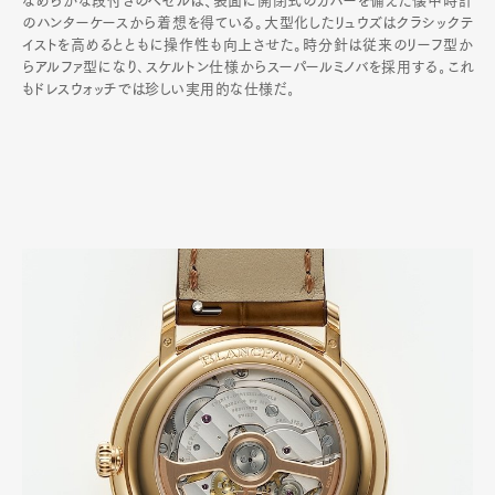
なめらかな段付きのベゼルは、表面に開閉式のカバーを備えた懐中時計
のハンターケースから着想を得ている。大型化したリュウズはクラシックテ
イストを高めるとともに操作性も向上させた。時分針は従来のリーフ型か
らアルファ型になり､スケルトン仕様からスーパールミノバを採用する｡これ
もドレスウォッチでは珍しい実用的な仕様だ｡