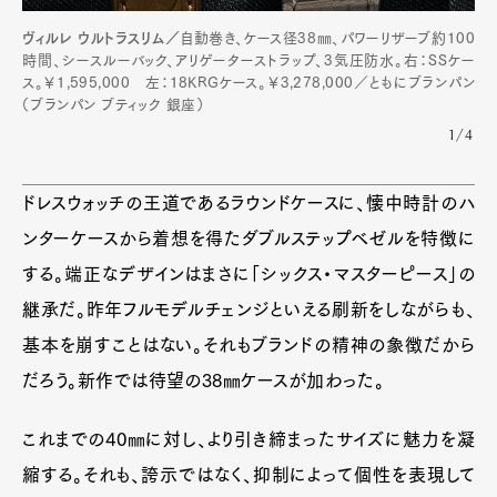
ヴィルレ ウルトラスリム／
自動巻き、ケース径38㎜、パワーリザーブ約100
時間、シースルーバック、アリゲーターストラップ、3気圧防水。右：SSケー
ス。￥1,595,000 左：18KRGケース。￥3,278,000／ともにブランパン
（ブランパン ブティック 銀座）
1/4
ドレスウォッチの王道であるラウンドケースに、懐中時計のハ
ンターケースから着想を得たダブルステップベゼルを特徴に
する。端正なデザインはまさに「シックス・マスターピース」の
継承だ。昨年フルモデルチェンジといえる刷新をしながらも、
基本を崩すことはない。それもブランドの精神の象徴だから
だろう。新作では待望の38㎜ケースが加わった。
これまでの40㎜に対し、より引き締まったサイズに魅力を凝
Art&Design
Watch
Fashion
Gourmet
Cars
縮する。それも、誇示ではなく、抑制によって個性を表現して