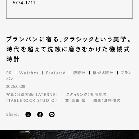
5774-1711
ブランパンに宿る、クラシックという美学。
時代を超えて洗練に磨きをかけた機械式
時計
PR
Watches
Featured
腕時計
機械式時計
ブラン
パン
2026.07.28
写真：渡邉宏基（LATERNE）
スタイリング：石川英次
（TABLEROCK STUDIO）
文：柴田 充
編集：倉持佑次
Share: