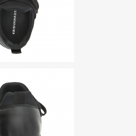
Art&Design
Watch
Fashion
ourmet
Cars
Product
Culture
Lifestyle