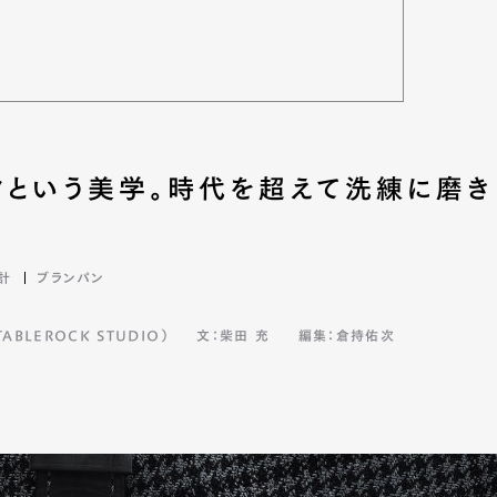
4
クという美学。時代を超えて洗練に磨き
計
ブランパン
BLEROCK STUDIO）
文：柴田 充
編集：倉持佑次