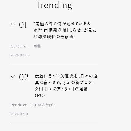
Trending
01
“南極の海で何が起きているの
Nº
か?” 南極観測船「しらせ」が見た
地球温暖化の最前線
Culture
南極
2026.08.03
02
伝統に息づく美意識を、日々の道
Nº
具に宿らせる。glo の新プロジェ
クト「日々のアトリエ」が始動
(PR)
Product
加熱式たばこ
2026.07.10