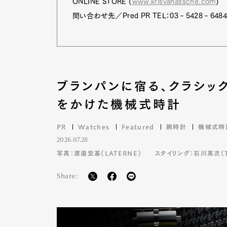
ONLINE STORE (
www.krisvanassche.com
)
問い合わせ先／Pred PR TEL：03‐5428‐648
ブランパンに宿る、クラシッ
をかけた機械式時計
PR
Watches
Featured
腕時計
機械式時
2026.07.28
写真：渡邉宏基（LATERNE）
スタイリング：石川英次（TA
Share: