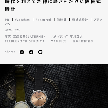
時代を超えて洗練に磨きをかけた機械式
時計
PR
Watches
Featured
腕時計
機械式時計
ブラン
パン
2026.07.28
写真：渡邉宏基（LATERNE）
スタイリング：石川英次
（TABLEROCK STUDIO）
文：柴田 充
編集：倉持佑次
Share: