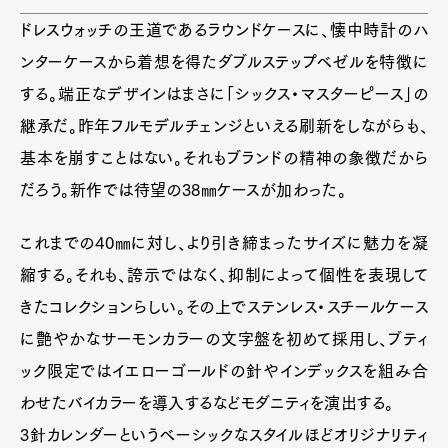
ドレスウォッチの王道であるラウンドケースに、懐中時計のハ
Pen Membership
Magazine
Official Columnist
About
ンターケースから着想を得たダブルステップベゼルを特徴に
Contact
する。端正なデザインはまさに「シックス・マスターピース」の
継承だ。昨年フルモデルチェンジといえる刷新をしながらも、
基本を崩すことはない。それもブランドの精神の象徴だから
Pen Meet
だろう。新作では待望の38㎜ケースが加わった。
Pen international
Pen tw
これまでの40㎜に対し、より引き締まったサイズに魅力を凝
縮する。それも、誇示ではなく、抑制によって個性を表現して
きたコレクションらしい。その上でステンレス・スチールケース
に艶やかなサーモンカラーの文字盤を初めて採用し、ブティ
ック限定ではイエローゴールドの針やインデックスを組み合
わせたバイカラーを導入するなどモダニティを演出する。
3針カレンダーというベーシックなスタイルほどオリジナリティ