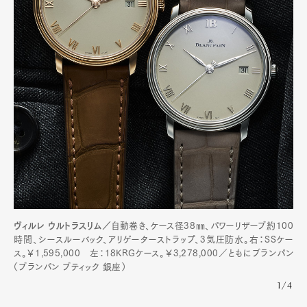
Art&Design
Watch
Fashion
ヴィルレ ウルトラスリム／
自動巻き、ケース径38㎜、パワーリザーブ約100
Gourmet
Cars
時間、シースルーバック、アリゲーターストラップ、3気圧防水。右：SSケー
ス。￥1,595,000 左：18KRGケース。￥3,278,000／ともにブランパン
Product
Culture
Lifestyle
（ブランパン ブティック 銀座）
1/4