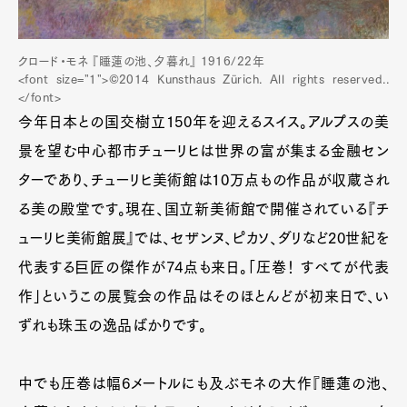
クロード・モネ 『睡蓮の池、夕暮れ』 1916/22年
<font size="1">©2014 Kunsthaus Zürich. All rights reserved..
</font>
今年日本との国交樹立150年を迎えるスイス。アルプスの美
景を望む中心都市チューリヒは世界の富が集まる金融セン
ターであり、チューリヒ美術館は10万点もの作品が収蔵され
る美の殿堂です。現在、国立新美術館で開催されている『チ
ューリヒ美術館展』では、セザンヌ、ピカソ、ダリなど20世紀を
代表する巨匠の傑作が74点も来日。「圧巻！ すべてが代表
作」というこの展覧会の作品はそのほとんどが初来日で、い
ずれも珠玉の逸品ばかりです。
中でも圧巻は幅6メートルにも及ぶモネの大作『睡蓮の池、