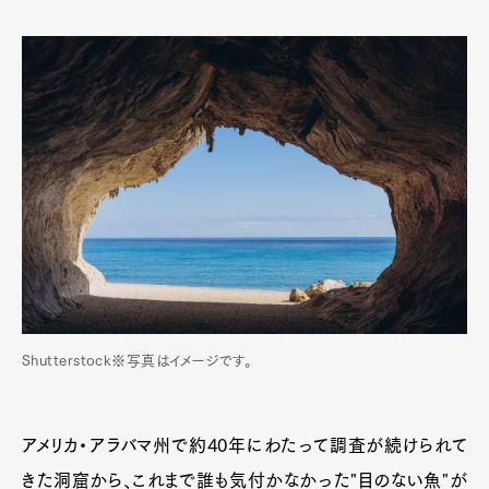
Pen Membership
Magazine
Official Columnist
About
Contact
Pen Meet
Pen international
Pen tw
Shutterstock※写真はイメージです。
アメリカ・アラバマ州で約40年にわたって調査が続けられて
きた洞窟から、これまで誰も気付かなかった"目のない魚"が