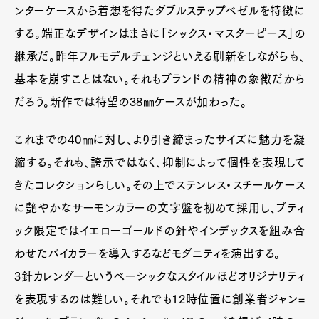
ンターケースから着想を得たダブルステップベゼルを特徴に
する。端正なデザインはまさに「シックス・マスターピース」の
Art&Design
Watch
Fashion
継承だ。昨年フルモデルチェンジといえる刷新をしながらも、
Gourmet
Cars
基本を崩すことはない。それもブランドの精神の象徴だから
Product
Culture
Lifestyle
だろう。新作では待望の38㎜ケースが加わった。
これまでの40㎜に対し、より引き締まったサイズに魅力を凝
縮する。それも、誇示ではなく、抑制によって個性を表現して
Pen Membership
Magazine
Official Columnist
About
きたコレクションらしい。その上でステンレス・スチールケース
Contact
に艶やかなサーモンカラーの文字盤を初めて採用し、ブティ
ック限定ではイエローゴールドの針やインデックスを組み合
わせたバイカラーを導入するなどモダニティを演出する。
Pen Meet
3針カレンダーというベーシックなスタイルほどオリジナリティ
Pen international
Pen tw
を表現するのは難しい。それでも12時位置に創業者ジャン=