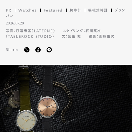
PR
Watches
Featured
腕時計
機械式時計
ブラン
パン
2026.07.28
写真：渡邉宏基（LATERNE）
スタイリング：石川英次
（TABLEROCK STUDIO）
文：柴田 充
編集：倉持佑次
Share: