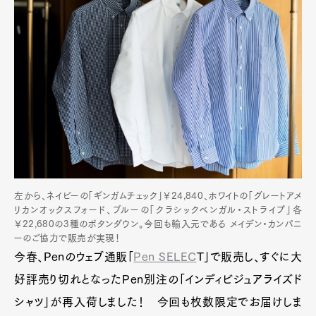
左から、ネイビーの「ギンガムチェック」￥24,840、ホワイトの「グレートアメ
リカンオックスフォード、ブルーの「クラシックベンガル・ストライプ」各
￥22,680の3種のボタンダウン。今回も輸入元である メイデン・カンパニ
ーのご協力で販売が実現！
今春、Penのウェブ通販「
Pen SELEC
T」で販売し、すぐに大
好評売り切れとなったPen別注の「インディビジュアライズド
シャツ」が再入荷しました！ 今回も枚数限定でお届けしま