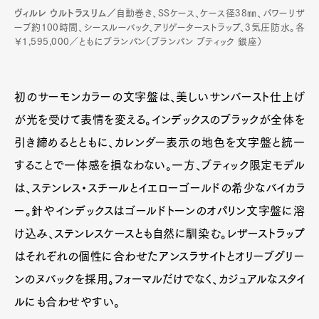
ヴィルレ ウルトラスリム／
自動巻き、SSケース、ケース径38㎜、パワーリザ
ーブ約100時間、シースルーバック、アリゲーターストラップ、3気圧防水。各
￥1,595,000／ともにブランパン（ブランパン ブティック 銀座）
初のサーモンカラーの文字盤は、美しいサンバースト仕上げ
が光を受けて表情を変える。インデックスのブラックが全体を
引き締めるとともに、カレンダー表示の地色を文字盤と統一
することで一体感を損なわない。一方、ブティック限定モデル
は、ステンレス・スチールとイエローゴールドの希少なバイカラ
ー。針やインデックスはゴールドトーンのオパリン文字盤に溶
け込み、ステンレスケースとも自然に馴染む。レザーストラップ
はそれぞれの個性に合わせたアンスラサイトとオリーブグリー
ンのヌバックを採用。フォーマルだけでなく、カジュアルなスタイ
ルにも合わせやすい。