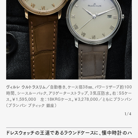
ヴィルレ ウルトラスリム／
自動巻き、ケース径38㎜、パワーリザーブ約100
時間、シースルーバック、アリゲーターストラップ、3気圧防水。右：SSケー
ス。￥1,595,000 左：18KRGケース。￥3,278,000／ともにブランパン
（ブランパン ブティック 銀座）
1/4
ドレスウォッチの王道であるラウンドケースに、懐中時計のハ