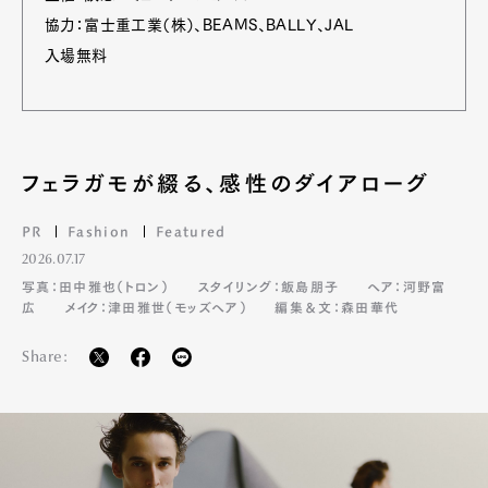
協力：富士重工業（株）、BEAMS、BALLY、JAL
入場無料
フェラガモが綴る、感性のダイアローグ
PR
Fashion
Featured
2026.07.17
写真：田中雅也（トロン）
スタイリング：飯島朋子
ヘア：河野富
広
メイク：津田雅世（モッズヘア）
編集＆文：森田華代
Share: