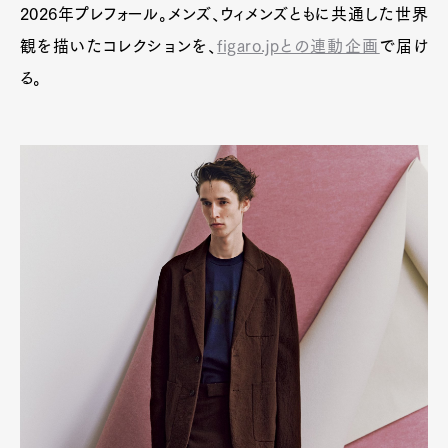
2026年プレフォール。メンズ、ウィメンズともに共通した世界
観を描いたコレクションを、
figaro.jpとの連動企画
で届け
る。
Art&Design
Watch
Fashion
Gourmet
Cars
Product
Culture
Lifestyle
Pen Membership
Magazine
Official Columnist
About
Contact